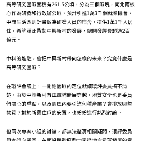
高等研究園區面積有261.5公頃，分為三個區塊，南北兩核
心作為研發和行政辦公區，預計引進1萬3千個就業機會，
中間生活區則計畫做為研發人員的宿舍，提供1萬1千人居
住，希望藉此帶動中興新村的發展，總開發經費超過2百
億元。
中科的進駐，會把中興新村帶向怎樣的未來？究竟什麼是
高等研究園區？
在環評會議上，一開始園區的定位就讓環評委員搞不清
楚，由於中興新村有車籠埔斷層穿越，地質安全也是委員
們關心的重點，以及園區內要引進何種產業？會排放哪些
物質？對於新舊住戶的安置，也紛紛進行熱烈討論。
但兩次專案小組的討論，都無法釐清相關疑問，環評委員
原本傾向駁回，在南投縣政府強力表達地方希望發展的意