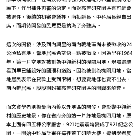
願下，作出補件再審的決定。面對高等研究園區有可能會
被退件，後續的初審會議裡，南投縣長、中科局長親自出
席，而期待開發的民眾更是擠滿了旁聽席。
這次的開發，涉及到內興里的南內轆地區尚未被徵收的24
公頃私有地，當地居民希望快一點被徵收，因為早在1964
年，這一片空地就被劃為中興新村的機關用地，現場還能
看到早已鋪設好的圓環和道路。因為被劃為機關用地，當
地居民表示在貸款上受到限制，想要賣地卻也賣不出去，
南內轆居民，殷殷期盼著高等研究園區的開闢來解套。
而文資學者則擔憂南內轆以外地區的開發，會影響中興新
村的歷史地景，像在省府旁的這一片綠地是機四用地，原
本上面有四五棟公家廳舍，921地震震垮變成了921紀念公
園，一開始中科局計畫在這裡蓋工研院大樓，遭到學者反