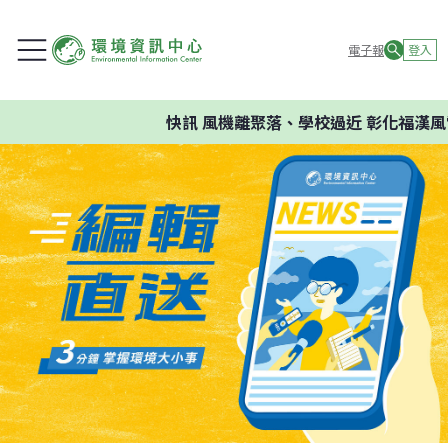
電子報
登入
快訊
風機離聚落、學校過近 彰化福漢風