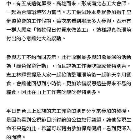
中，有五成遠從屏東、高雄而來，形成南北志工大會師，
一起為台灣環境努力奮鬥。志工張佩玲本身就參加過千里
步道協會的工作假期，這次來看到那麼多人參與，表示有
一群人願意「犧牲假日付費來做苦工」，這樣認真為環境
付出的心意讓她大為感動。
參與志工不約而同表示，此行收穫最多與印象最深的活動
為「綠色保育行動」，而且認為工作後吃飯感覺特別香。
志工林輝雲提及大家一起協助整理環境後一起聊天享用餐
食，會讓他回想到小時後，更加珍惜感恩這些得來不易的
糧食，因此在山上工作完吃飯吃得特別多。
平日是台北上班族的志工郭育閎則是分享來參加的契機，
是因為看到公視節目所討論的公益旅行議題，讓他發現生
命不只是如此，希望可以藉由參加保育假期，看到更深入
的面貌。