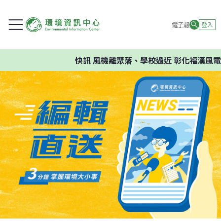
電子報
登入
快訊
風機離聚落、學校過近 彰化福漢風電