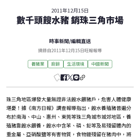
2011年12月15日
數千頭餿水豬 銷珠三角市場
時事新聞
/
編輯直送
摘錄自2011年12月15日旺報報導
養豬業
廚餘
生活環境
中國新聞
珠三角地區爆發大量無證非法餿水餵豬戶，危害人體健康
堪憂！據《南方日報》調查報導指出，餿水養殖豬普遍分
布於南海、中山、惠州、東莞等珠三角城市城郊地區，養
殖豬靠餿水餵養，餿水中含苯、磷、鉛等及易殘留體內的
重金屬、亞硝酸鹽等有害物質，食物鏈殘留在豬肉中，將