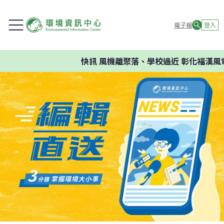
電子報
登入
快訊
風機離聚落、學校過近 彰化福漢風電