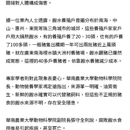
間接對人體構成傷害。
據一位業內人士透露，餿水養殖戶普遍分布於南海、中
山、惠州、東莞等珠三角城市的城郊，這些養殖戶家家戶
戶用大鍋熬餿水，有的養殖戶養了20、30頭，也有的戶養
了100多頭，一般豬隻出欄期一年可出兩批豬近上萬頭
豬。就在廣東南海裡水鎮大洲村養豬場，餿水餵豬已儼然
成常態，這裡的40多戶養豬者，依靠餿水養豬減少成本。
專家學者則對此現象表憂心，華南農業大學動物科學院院
長、動物營養學家馮定遠指出，來源單一明確、油質衛
生、新鮮的餿水確實可以代替豬飼料，但這些不正規的豬
食的餿水來源不明，存在安全隱患。
華南農業大學動物科學院副院長張守全則說，腐敗餿水食
用後易引起疾病，甚至死亡。