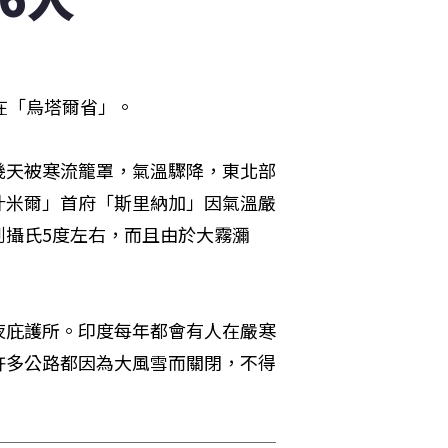
在「烏塔爾省」。
幾天被寒流籠罩，氣溫驟降，東北部
什米爾」首府「斯里納加」因氣溫嚴
到攝氏5度左右，而且由於大霧瀰
夜庇護所。印度每年都會有人在嚴寒
許多公路都因為大風雪而關閉，不得