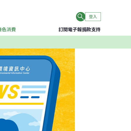
登入
綠色消費
訂閱電子報
捐款支持