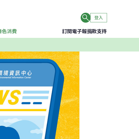
登入
綠色消費
訂閱電子報
捐款支持