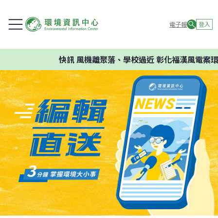
電子報
登入
快訊
風機離聚落、學校過近 彰化福漢風電案環