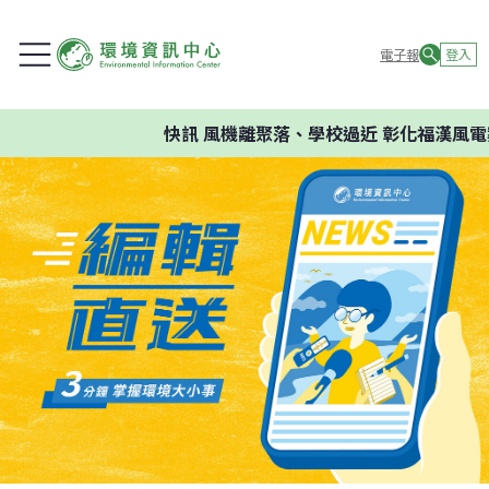
電子報
登入
快訊
風機離聚落、學校過近 彰化福漢風電