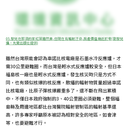
05.黎兒在那須的家紅葉雖然美,但現在有輻射汙染,房產價值幾近於零(劉黎兒
攝，先覺出版社提供)
雖然台灣原能會認為車諾比核電廠是石墨水冷反應爐，才
需30公里避難圈，而台灣是輕水式反應爐較安全，但日本
福島核一廠也是輕水式反應爐，發生核災時只是方式不
同，也有類似核爆的核反應，散播的輻射物質量超過車諾
比核電廠，比原子彈核爆嚴重多了，還不斷在飛出累積
中，不僅日本政府強制的3、40公里圈必須避難，整個福
島縣及周邊地區都比台灣醫院輻射管制區的輻射基準還
高，許多專家呼籲原本被認為相對安全的地區，如會津
等，也要避難才行。