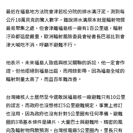
最近在福島地方法院會津若松分院的排水溝汙泥，測到每
公斤18萬貝克的驚人數字，雖說排水溝原本就是輻射物質
最易聚集之處，但會津離福島核一廠有1百公里遠，輻射
汙染都這麼嚴重，歐洲輻射風險委員會祕書長巴滋比到會
津大喊吃不消，呼籲不避難不行。
他表示，未來福島人致癌與核災關聯的訴訟，他一定會作
證，但他拒絕到福島出庭，而用錄影帶，因為福島全域的
輻射劑量太高了，而且百年難改善。
台灣擁核人士居然至今還敢說福島核一廠避難只有10公里
的謊言，而政府也沒想修訂5公里避難規定，事實上修訂
也沒用，因為政府也沒有針對5公里圈有任何準備。避難
圈的3項基本條件是碘片、大量巴士與避難所、精密的風
向及輻射物飛散預測。台灣核電廠5公里圈內，里長只有