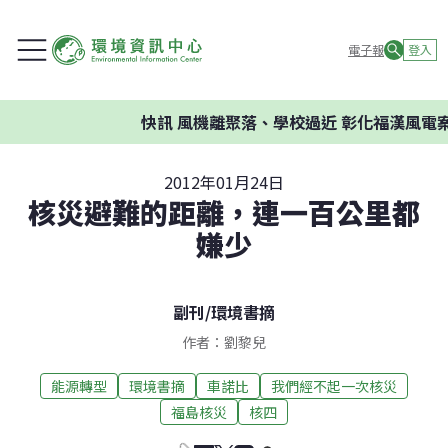
電子報
登入
快訊
風機離聚落、學校過近 彰化福漢風電案
2012年01月24日
核災避難的距離，連一百公里都
嫌少
副刊
/
環境書摘
作者：劉黎兒
能源轉型
環境書摘
車諾比
我們經不起一次核災
福島核災
核四