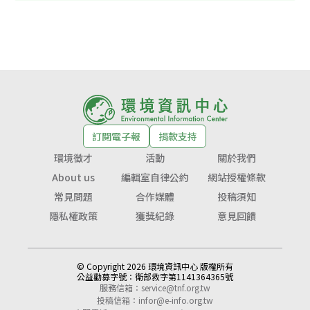
訂閱電子報
捐款支持
環境徵才
活動
關於我們
About us
編輯室自律公約
網站授權條款
常見問題
合作媒體
投稿須知
隱私權政策
獲獎紀錄
意見回饋
© Copyright 2026 環境資訊中心 版權所有
公益勸募字號：
衛部救字第1141364365號
服務信箱：
service@tnf.org.tw
投稿信箱：
infor@e-info.org.tw