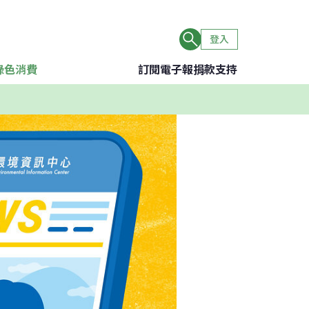
登入
綠色消費
訂閱電子報
捐款支持