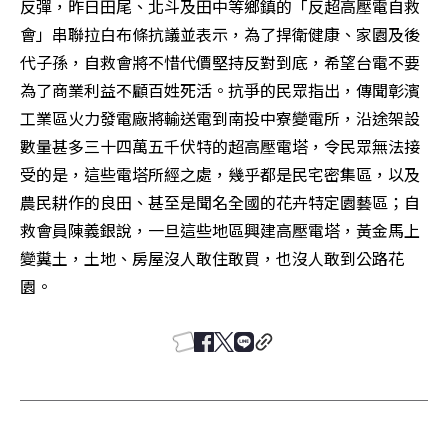
反彈，昨日田尾、北斗及田中等鄉鎮的「反超高壓電自救
會」串聯拉白布條抗議並表示，為了捍衛健康、家園及後
代子孫，自救會將不惜代價堅持反對到底，希望台電不要
為了商業利益不顧百姓死活。抗爭的民眾指出，傳聞彰濱
工業區火力發電廠將輸送電到南投中寮變電所，沿途架設
數量甚多三十四萬五千伏特的超高壓電塔，令民眾無法接
受的是，這些電塔所經之處，幾乎都是民宅密集區，以及
農民耕作的良田、甚至是聞名全國的花卉特定園藝區；自
救會員陳義銀說，一旦這些地區興建高壓電塔，黃金馬上
變糞土，土地、房屋沒人敢住敢買，也沒人敢到公路花
園。