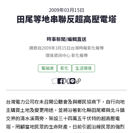
2009年03月15日
田尾等地串聯反超高壓電塔
時事新聞
/
編輯直送
摘錄自2009年3月15日台灣時報彰化報導
環境資訊中心
彰化
報導
電磁波
彰化
生活環境
台灣電力公司在未召開公聽會及與鄉民協商下，自行向地
主購買土地及變更用途，並將沿著彰化縣田尾鄉與北斗鎮
交界的清水溪兩旁，架設三十四萬五千伏特的超高壓電
塔，罔顧當地民眾的生命財產，日前引起沿線民眾的強烈