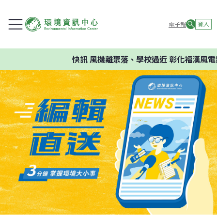
電子報
登入
快訊
風機離聚落、學校過近 彰化福漢風電