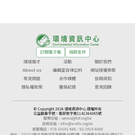
訂閱電子報
捐款支持
環境徵才
活動
關於我們
About us
編輯室自律公約
網站授權條款
常見問題
合作媒體
投稿須知
隱私權政策
獲獎紀錄
意見回饋
© Copyright 2026 環境資訊中心 版權所有
公益勸募字號：
衛部救字第1141364365號
服務信箱：
service@tnf.org.tw
投稿信箱：
infor@e-info.org.tw
客服電話：070-10101-666／02-2910-6000
地址：231023新北市新店區民權路48號3樓（近捷運大坪林站1號出口）