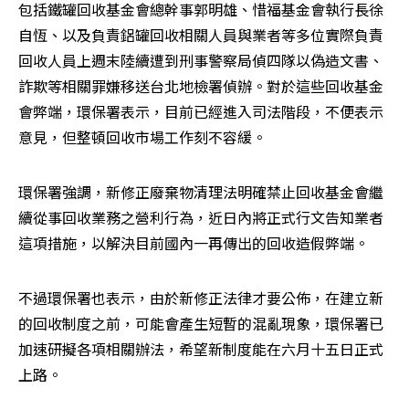
包括鐵罐回收基金會總幹事郭明雄、惜福基金會執行長徐
自恆、以及負責鋁罐回收相關人員與業者等多位實際負責
回收人員上週末陸續遭到刑事警察局偵四隊以偽造文書、
詐欺等相關罪嫌移送台北地檢署偵辦。對於這些回收基金
會弊端，環保署表示，目前已經進入司法階段，不便表示
意見，但整頓回收市場工作刻不容緩。
環保署強調，新修正廢棄物清理法明確禁止回收基金會繼
續從事回收業務之營利行為，近日內將正式行文告知業者
這項措施，以解決目前國內一再傳出的回收造假弊端。
不過環保署也表示，由於新修正法律才要公佈，在建立新
的回收制度之前，可能會產生短暫的混亂現象，環保署已
加速研擬各項相關辦法，希望新制度能在六月十五日正式
上路。