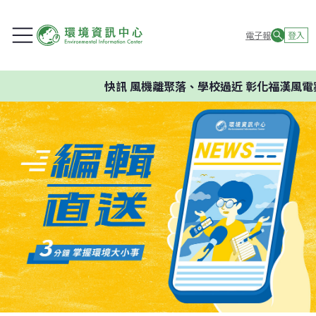
電子報
登入
快訊
風機離聚落、學校過近 彰化福漢風電