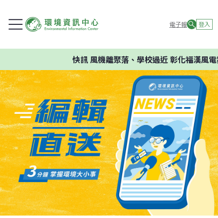
電子報
登入
快訊
風機離聚落、學校過近 彰化福漢風電