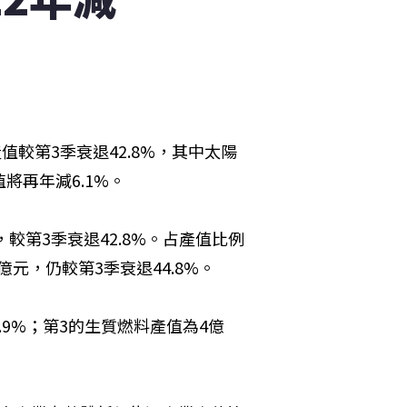
值較第3季衰退42.8%，其中太陽
值將再年減6.1%。
，較第3季衰退42.8%。占產值比例
元，仍較第3季衰退44.8%。
.9%；第3的生質燃料產值為4億