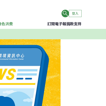
登入
綠色消費
訂閱電子報
捐款支持