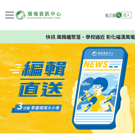
電子報
登入
快訊
風機離聚落、學校過近 彰化福漢風電