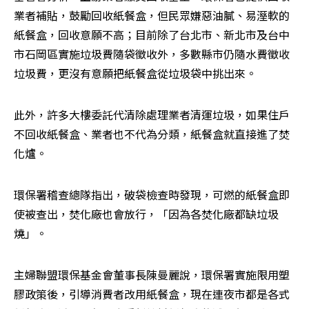
業者補貼，鼓勵回收紙餐盒，但民眾嫌惡油膩、易溼軟的
紙餐盒，回收意願不高；目前除了台北市、新北市及台中
市石岡區實施垃圾費隨袋徵收外，多數縣市仍隨水費徵收
垃圾費，更沒有意願把紙餐盒從垃圾袋中挑出來。
此外，許多大樓委託代清除處理業者清運垃圾，如果住戶
不回收紙餐盒、業者也不代為分類，紙餐盒就直接進了焚
化爐。
環保署稽查總隊指出，破袋檢查時發現，可燃的紙餐盒即
使被查出，焚化廠也會放行，「因為各焚化廠都缺垃圾
燒」。
主婦聯盟環保基金會董事長陳曼麗說，環保署實施限用塑
膠政策後，引導消費者改用紙餐盒，現在連夜市都是各式