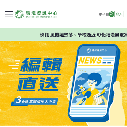
電子報
登入
快訊
風機離聚落、學校過近 彰化福漢風電案