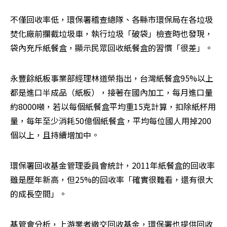
不僅回收率低，環保署稽查總隊、各縣市環保局在各垃圾
焚化廠前攔截垃圾車，執行垃圾「破袋」檢查時也發現，
袋內充斥紙餐盒，顯示民眾回收紙餐盒的習慣「很差」。
永豐餘紙板事業部經理林道榮指出，台灣紙餐盒95%以上
都是進口半成品（紙板），接著在國內加工，每月進口量
約8000噸，若以每個紙餐盒平均重15克計算，扣除紙杯用
量，每年至少消耗50億個紙餐盒，平均每位國人用掉200
個以上，且持續增加中。
環保署回收基金管理委員會統計，2011年紙餐盒的回收率
雖是歷年新高，但25%的回收率「確實很難看，還有很大
的成長空間」。
基管會分析，上游業者繳交回收基金，環保署也提供回收