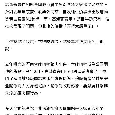
高鴻賓是在列席全國政協農業界別會議之後接受采訪的。
針對去年年底蒙牛乳業公司某一批次純牛奶被檢出致癌物
質黃曲霉素M1超標一事，高鴻賓表示，該批牛奶只有一個
批次發現了問題，但此事的傳播「弄得太嚴重了」。
「你說吃了致癌，它得吃幾噸、吃幾年才致癌啊？」他
說。
去年曝光的河南省瘦肉精豬肉事件，令瘦肉精成為公眾關
注的焦點。今年2月，高鴻賓在山東省利津縣考察時，專
門了解過該縣瘦肉精羊事件處理情況，強調畜產品質量安
全關係到人民身體健康，關係到政府形象，要嚴厲打擊非
法添加瘦肉精行為。
今天他對記者說，非法添加瘦肉精問題是大家關心的問