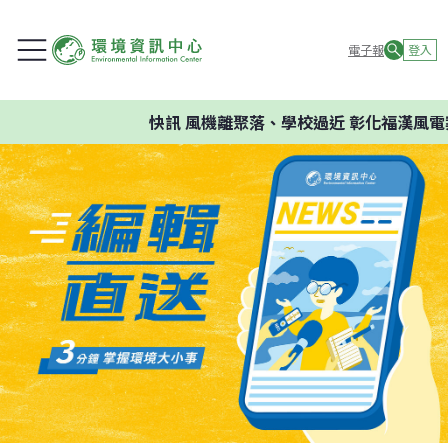
電子報
登入
快訊
風機離聚落、學校過近 彰化福漢風電