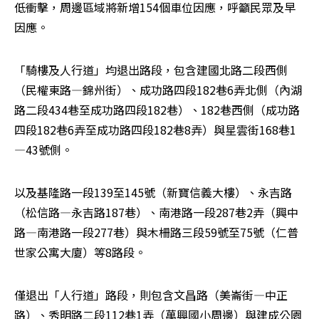
低衝擊，周邊區域將新增154個車位因應，呼籲民眾及早
因應。
「騎樓及人行道」均退出路段，包含建國北路二段西側
（民權東路—錦州街）、成功路四段182巷6弄北側（內湖
路二段434巷至成功路四段182巷）、182巷西側（成功路
四段182巷6弄至成功路四段182巷8弄）與星雲街168巷1
—43號側。
以及基隆路一段139至145號（新寶信義大樓）、永吉路
（松信路—永吉路187巷）、南港路一段287巷2弄（興中
路—南港路一段277巷）與木柵路三段59號至75號（仁普
世家公寓大廈）等8路段。
僅退出「人行道」路段，則包含文昌路（美崙街—中正
路）、秀明路二段112巷1弄（萬興國小周邊）與建成公園