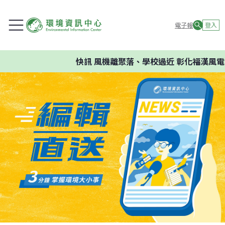
電子報
登入
快訊
風機離聚落、學校過近 彰化福漢風電