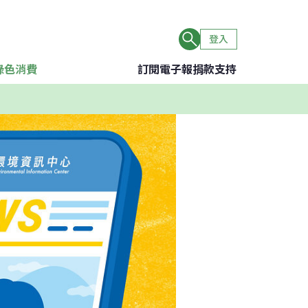
登入
綠色消費
訂閱電子報
捐款支持