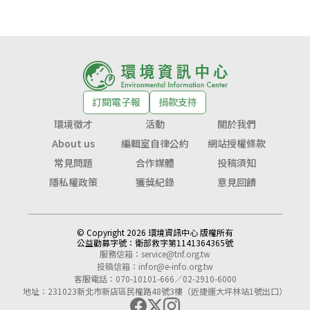
訂閱電子報
捐款支持
環境徵才
活動
關於我們
About us
編輯室自律公約
網站授權條款
常見問題
合作媒體
投稿須知
隱私權政策
獲獎紀錄
意見回饋
© Copyright 2026 環境資訊中心 版權所有
公益勸募字號：
衛部救字第1141364365號
服務信箱：
service@tnf.org.tw
投稿信箱：
infor@e-info.org.tw
客服電話：070-10101-666／02-2910-6000
地址：231023新北市新店區民權路48號3樓（近捷運大坪林站1號出口）