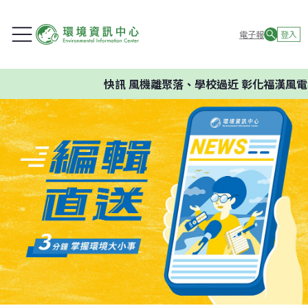
電子報
登入
快訊
風機離聚落、學校過近 彰化福漢風電