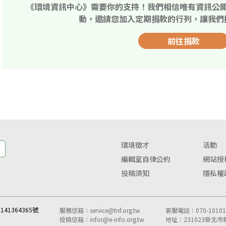
《環境資訊中心》需要你的支持！我們相信唯有資訊公
動，邀請您加入定期捐款的行列，讓我們
前往捐款
環境徵才
活動
編輯室自律公約
網站授
投稿須知
隱私權
41364365號
服務信箱：
service@tnf.org.tw
客服電話：070-10101-
投稿信箱：
infor@e-info.org.tw
地址：231023新北