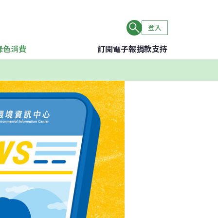
登入
綠色消費
訂閱電子報
捐款支持