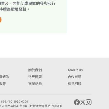
開普及，才能促成民眾的參與和行
持續為環境發聲。
關於我們
About us
權條款
常見問題
合作媒體
政策
獲獎紀錄
意見回饋
666／02-2910-6000
市新店區民權路48號3樓（近捷運大坪林站1號出口）