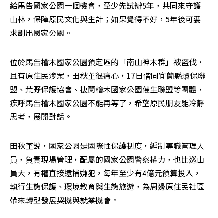
給馬告國家公園一個機會，至少先試辦5年，共同來守護
山林，保障原民文化與生計；如果覺得不好，5年後可要
求劃出國家公園。
位於馬告檜木國家公園預定區的「南山神木群」被盜伐，
且有原住民涉案，田秋堇很痛心，17日偕同宜蘭縣環保聯
盟、荒野保護協會、棲蘭檜木國家公園催生聯盟等團體，
疾呼馬告檜木國家公園不能再等了，希望原民朋友能冷靜
思考，展開對話。
田秋堇說，國家公園是國際性保護制度，編制專職管理人
員，負責現場管理，配屬的國家公園警察權力，也比巡山
員大，有權直接逮捕嫌犯，每年至少有4億元預算投入，
執行生態保護、環境教育與生態旅遊，為周邊原住民社區
帶來轉型發展契機與就業機會。