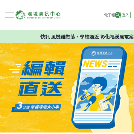
電子報
登入
快訊
風機離聚落、學校過近 彰化福漢風電案