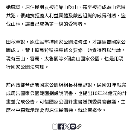
她感慨，原住民朋友被迫靠山吃山，甚至被迫成為山老鼠
共犯，很難抗拒龐大利益團體及嚴密組織的威脅利誘，盜
伐山林，讓自己成為第一線的受害者。
田秋堇說，原住民堅持國家公園法修法，才讓馬告國家公
園成立，禁止原民狩獵採集條文要修，她覺得可以討論。
現有玉山、雪霸、太魯閣等3個高山國家公園，也是用現
行國家公園法管理。
前內政部營建署國家公園組組長林義野說，民國91年就完
成馬告國家公園範圍劃設說明書，也提出10年34億元的計
畫並完成公告，可惜國家公園計畫書送到委員會審議，主
席林中森裁示還要與原住民溝通，就延宕迄今。