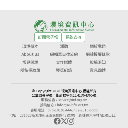
訂閱電子報
捐款支持
環境徵才
活動
關於我們
About us
編輯室自律公約
網站授權條款
常見問題
合作媒體
投稿須知
隱私權政策
獲獎紀錄
意見回饋
© Copyright 2026 環境資訊中心 版權所有
公益勸募字號：
衛部救字第1141364365號
服務信箱：
service@tnf.org.tw
投稿信箱：
infor@e-info.org.tw
客服電話：070-10101-666／02-2910-6000
地址：231023新北市新店區民權路48號3樓（近捷運大坪林站1號出口）