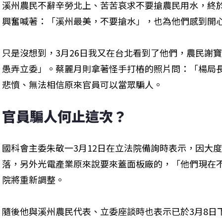
溪州農民不辭辛勞北上、苦苦哀求不要搶農民用水，終
興奮喊著：「溪州最美，不要搶水」，也為他們感到開
只是沒想到，3月26日我又在台北看到了他們，農民謝
愚弄立委」。蔡麗月則拿著怪手打樁的照片問：「楊局
悲憤、無法相信原來官員可以當眾騙人。
官員騙人何止這次？
國科會主委朱敬一3月12日在立法院備詢時表示，因大
落，另外光電產業原來說要來蓋面板廠的，「他們現在
院將重新調整。
隨後他與溪州農民代表、立委座談時也表示已於3月8日