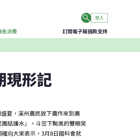
登入
綠色消費
訂閱電子報
捐款支持
期現形記
朗如盛夏，溪州農民放下農作來到廣
民團結護水」。斗笠下黝黑的雙眼笑
確向大家表示，3月8日國科會就