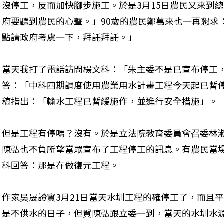
沒停工，反而加快腳步施工。於是3月15日農民又來到
府要聽到農民的心聲。」90歲的農民鄭萬來也一再懇求
點請政府考慮一下，拜託拜託。」
當天我打了電話訪問楊文科：「朱主委不是已宣布停工
答：「中科四期調度使用農業用水計畫工程今天起已暫停
稿指出：「輸水工程已暫緩施作，並進行安全措施」。
但是工程有停嗎？沒有。於是立法院教育委員會召委林淑
陳弘也不負所望當眾宣布了工程停工的訊息。有農民當
科回答：那是在做復元工程。
作家吳晟證實3月21日當天水圳工程的確停工了，而且
是不供水的日子，但賀陳弘跟立委一到，當天的水圳水