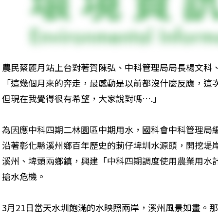
農民蔡麗月站上台對著賀陳弘、中科管理局局長楊文科、
「這幾個月來的奔走，最感動是以前都沒什麼反應，這
但現在我覺得很有希望，大家說對嗎….」
為因應中科四期二林園區中期用水，國科會中科管理局編
沿著彰化縣溪州鄉百年歷史的莿仔埤圳水源頭，開挖堤岸
溪州、埤頭兩鄉鎮，興建「中科四期調度使用農業用水
搶水危機。
3月21日當天水圳飽滿的水映照兩岸，溪州風景如畫。