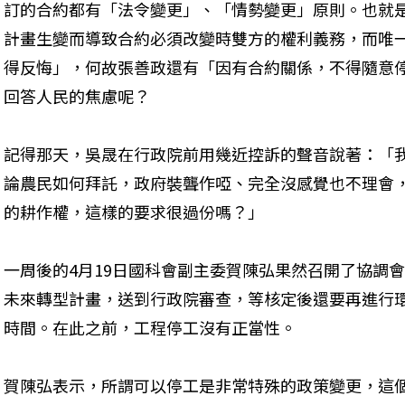
訂的合約都有「法令變更」、「情勢變更」原則。也就
計畫生變而導致合約必須改變時雙方的權利義務，而唯
得反悔」，何故張善政還有「因有合約關係，不得隨意
回答人民的焦慮呢？
記得那天，吳晟在行政院前用幾近控訴的聲音說著：「
論農民如何拜託，政府裝聾作啞、完全沒感覺也不理會
的耕作權，這樣的要求很過份嗎？」
一周後的4月19日國科會副主委賀陳弘果然召開了協調
未來轉型計畫，送到行政院審查，等核定後還要再進行
時間。在此之前，工程停工沒有正當性。
賀陳弘表示，所謂可以停工是非常特殊的政策變更，這