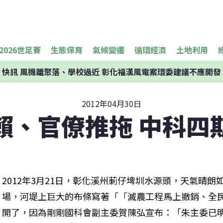
2026世足賽
生態保育
氣候變遷
循環經濟
土地利用
快訊
風機離聚落、學校過近 彰化福漢風電案環委建議不應開發
2012年04月30日
賴、官僚推拖 中科四
2012年3月21日，彰化溪州莿仔埤圳水源頭，天氣晴
場，河堤上巨大的布條寫著「「滅農工程馬上撤銷、全
開了，因為剛剛國科會副主委賀陳弘宣布：「朱主委已明