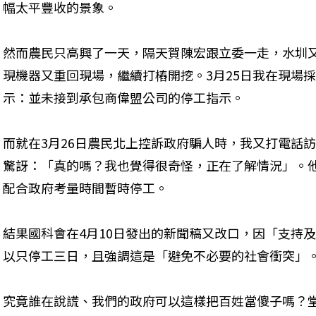
幅太平豐收的景象。
然而農民只高興了一天，隔天賀陳宏跟立委一走，水圳
現機器又重回現場，繼續打樁開挖。3月25日我在現場
示：並未接到承包商偉盟公司的停工指示。
而就在3月26日農民北上控訴政府騙人時，我又打電話
驚訝：「真的嗎？我也覺得很奇怪，正在了解情況」。
配合政府考量時間暫時停工。
結果國科會在4月10日發出的新聞稿又改口，因「支持
以只停工三日，且強調這是「避免不必要的社會衝突」
究竟誰在說謊、我們的政府可以這樣把百姓當傻子嗎？