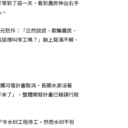
於等到了這一天，看到農民伸出右手
心。
寶元怒斥：「公然說謊、欺騙農民、
長這樣叫停工嗎？」臉上寫滿不解、
度攔河堰計畫取消，長期水源沒著
不來了」，整體開發計畫已報請行政
下令水圳工程停工。然而水圳不但