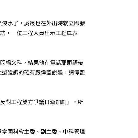
又沒水了，吳晟也在外出時就立即發
採訪，一位工程人員出示工程單表
訪問楊文科，結果他在電話那頭語帶
他還強調的確有跟偉盟說過，請偉盟
及反對工程雙方爭議日漸加劇」，所
。
堂堂國科會主委、副主委、中科管理