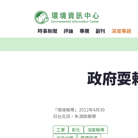
時事新聞
評論
專欄
副刊
深度專題
政府耍
「環境報導」2012年4月30
日台北訊，朱淑娟報導
工業
彰化
深度報導
污染治理
循環經濟