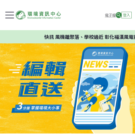
電子報
登入
快訊
風機離聚落、學校過近 彰化福漢風電