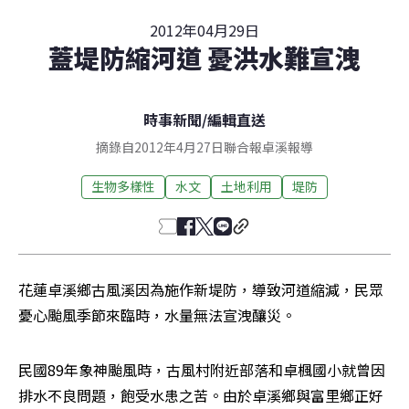
2012年04月29日
蓋堤防縮河道 憂洪水難宣洩
時事新聞
/
編輯直送
摘錄自2012年4月27日聯合報卓溪報導
生物多樣性
水文
土地利用
堤防
花蓮卓溪鄉古風溪因為施作新堤防，導致河道縮減，民眾
憂心颱風季節來臨時，水量無法宣洩釀災。
民國89年象神颱風時，古風村附近部落和卓楓國小就曾因
排水不良問題，飽受水患之苦。由於卓溪鄉與富里鄉正好