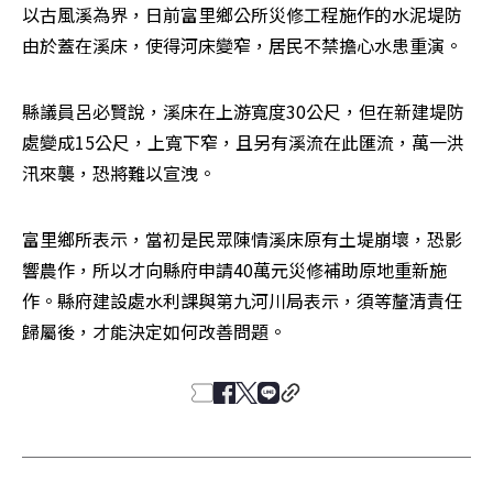
以古風溪為界，日前富里鄉公所災修工程施作的水泥堤防
由於蓋在溪床，使得河床變窄，居民不禁擔心水患重演。
縣議員呂必賢說，溪床在上游寬度30公尺，但在新建堤防
處變成15公尺，上寬下窄，且另有溪流在此匯流，萬一洪
汛來襲，恐將難以宣洩。
富里鄉所表示，當初是民眾陳情溪床原有土堤崩壞，恐影
響農作，所以才向縣府申請40萬元災修補助原地重新施
作。縣府建設處水利課與第九河川局表示，須等釐清責任
歸屬後，才能決定如何改善問題。