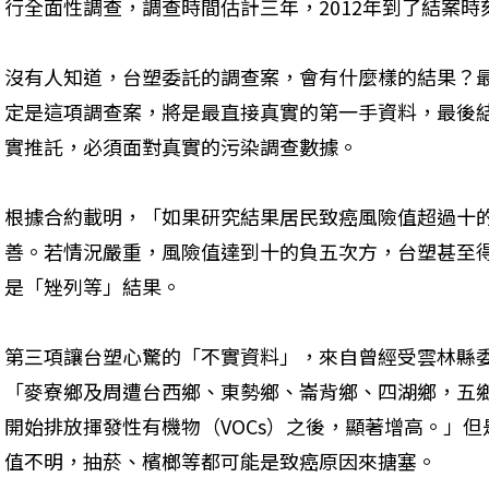
行全面性調查，調查時間估計三年，2012年到了結案時
沒有人知道，台塑委託的調查案，會有什麼樣的結果？
定是這項調查案，將是最直接真實的第一手資料，最後
實推託，必須面對真實的污染調查數據。
根據合約載明，「如果研究結果居民致癌風險值超過十
善。若情況嚴重，風險值達到十的負五次方，台塑甚至
是「矬列等」結果。
第三項讓台塑心驚的「不實資料」，來自曾經受雲林縣
「麥寮鄉及周遭台西鄉、東勢鄉、崙背鄉、四湖鄉，五鄉
開始排放揮發性有機物（VOCs）之後，顯著增高。」
值不明，抽菸、檳榔等都可能是致癌原因來搪塞。