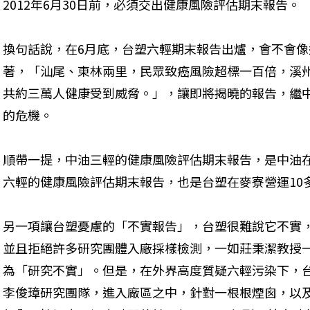
2012年6月30日前，必須交出健康風險評估期末報告。
換句話說，在6月底，台塑六輕期末報告出爐，會不會
著，「汕尾、東林兩里，民眾致癌風險超標一百倍，溪
共約三萬人健康受到威脅。」，讓即將揭曉的報告，繼
的危機。
順帶一提，中油三輕的健康風險評估期末報告，是中油在
六輕的健康風險評估期末報告，也是台塑在麥寮營運10
另一項讓台塑憂慮的「不實報告」，台塑很難說它不實
並且拒絕許多研究團體入廠採樣檢測，一如莊秉潔教授
為「研究不實」。但是，在外界高度質疑六輕污染下，台
李俊璋研究團隊，進入廠區之中，針對一根根煙囪，以