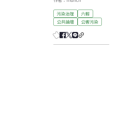
作者：munch
污染治理
六輕
公共論壇
公害污染