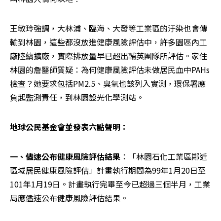
王敏玲強調，大林浦、臨海、大發等工業區的汙染也會傳
輸到林園，這些都沒放進健康風險評估中，許多園區內工
廠陸續擴廠，實際排放量早已超出輔英團隊所評估。家住
林園的詹醫師質疑：為何健康風險評估未做居民血中PAHs
檢查？她要求包括PM2.5、臭氧也該列入實測，環保署應
負起監測責任，到林園設光化學測站。
地球公民基金會並發表六點聲明：
一、儘速公布健康風險評估結果
：「林園石化工業區鄰近
區域居民健康風險評估」計畫執行期間為99年1月20日至
101年1月19日。計畫執行完畢至今已超過三個半月，工業
局應儘速公布健康風險評估結果。