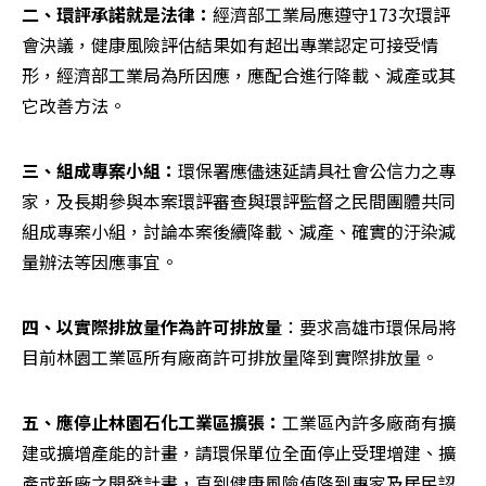
二、環評承諾就是法律：
經濟部工業局應遵守173次環評
會決議，健康風險評估結果如有超出專業認定可接受情
形，經濟部工業局為所因應，應配合進行降載、減產或其
它改善方法。
三、組成專案小組：
環保署應儘速延請具社會公信力之專
家，及長期參與本案環評審查與環評監督之民間團體共同
組成專案小組，討論本案後續降載、減產、確實的汙染減
量辦法等因應事宜。
四、以實際排放量作為許可排放量
：要求高雄市環保局將
目前林園工業區所有廠商許可排放量降到實際排放量。
五、應停止林園石化工業區擴張：
工業區內許多廠商有擴
建或擴增產能的計畫，請環保單位全面停止受理增建、擴
產或新廠之開發計畫，直到健康風險值降到專家及居民認