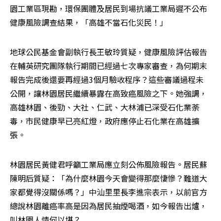
園工業區現勘，環保團體及居民到場抗議工業局遲不公布
健康風險調查結果，「高雄不當石化災民！」
地球公民基金會副執行長王敏玲質疑，健康風險評估報告
在輔英研究團隊執行期間已經過七次專家審查，為何期末
報告完成後還要再經過3個月驗收程序？這些審議過程未
公開，讓林園居民繼續暴露在高致癌風險之下。她強調，
高雄林園、後勁、大社、仁武、大林浦已深受石化業荼
毒，市民健康早已亮紅燈，政府應停止石化業在高雄擴
張。
林園居民黃健君呼籲工業局應立刻公佈風險報告。居民蘇
陳明后質疑：「為什麼林園今天會變得那麼悽慘？難道大
家都覺得沒關係嗎？」中汕里里長李進宗表示，以前官方
總說林園離癌率高是因為居民抽煙喝酒，如今報告出爐，
叫林園人情何以堪？