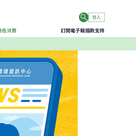
登入
綠色消費
訂閱電子報
捐款支持