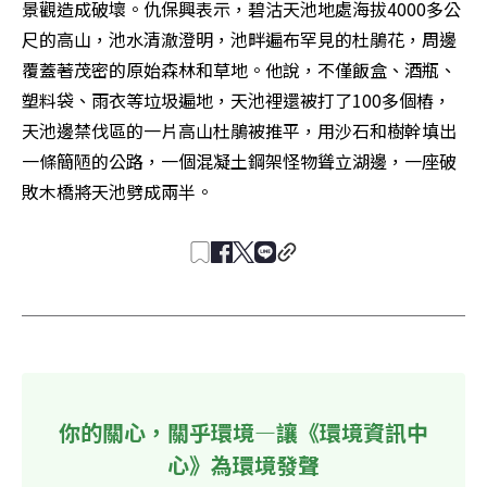
景觀造成破壞。仇保興表示，碧沽天池地處海拔4000多公
尺的高山，池水清澈澄明，池畔遍布罕見的杜鵑花，周邊
覆蓋著茂密的原始森林和草地。他說，不僅飯盒、酒瓶、
塑料袋、雨衣等垃圾遍地，天池裡還被打了100多個樁，
天池邊禁伐區的一片高山杜鵑被推平，用沙石和樹幹填出
一條簡陋的公路，一個混凝土鋼架怪物聳立湖邊，一座破
敗木橋將天池劈成兩半。
你的關心，關乎環境—讓《環境資訊中
心》為環境發聲