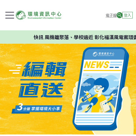
電子報
登入
快訊
風機離聚落、學校過近 彰化福漢風電案環委