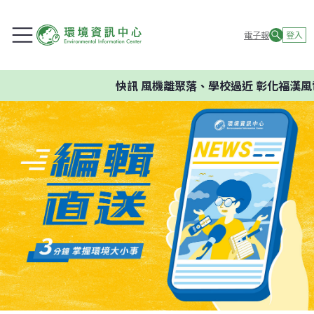
電子報
登入
快訊
風機離聚落、學校過近 彰化福漢風