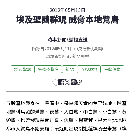
2012年05月12日
埃及聖䴉群現 威脅本地鷺鳥
時事新聞
/
編輯直送
摘錄自2012年5月11日中央社新北報導
環境資訊中心
新北
報導
埃及聖䴉
生物多樣性
新北
五股濕地
生態保育
五股溼地隱身在工業區中，是鳥類天堂的荒野綠地，除溼
地鷺科鳥類的蒼鷺、夜鷺、大白鷺、中白鷺、小白鷺、黃
頭鷺、也曾發現黑面琵鷺、魚鷹、黑鳶等，是大台北地區
都市人賞鳥不錯去處；最近則出現引進種埃及聖朱鷺（埃