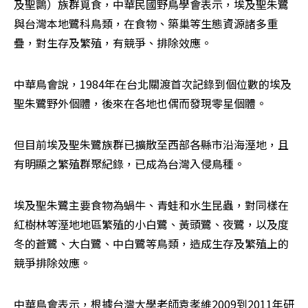
及聖䴉）族群覓食，中華民國野鳥學會表示，埃及聖朱鷺
與台灣本地鷺科鳥類，在食物、築巢等生態資源諸多重
疊，對生存及繁殖，有競爭、排除效應。
中華鳥會說，1984年在台北關渡首次記錄到個位數的埃及
聖朱鷺野外個體，後來在各地也偶而發現零星個體。
但目前埃及聖朱鷺族群已擴散至西部各縣市沿海溼地，且
有明顯之繁殖群聚紀錄，已成為台灣入侵鳥種。
埃及聖朱鷺主要食物為蝸牛、青蛙和水生昆蟲，對同樣在
紅樹林等溼地地區繁殖的小白鷺、黃頭鷺、夜鷺，以及度
冬的蒼鷺、大白鷺、中白鷺等鳥類，造成生存及繁殖上的
競爭排除效應。
中華鳥會表示，根據台灣大學老師袁孝維2009到2011年研