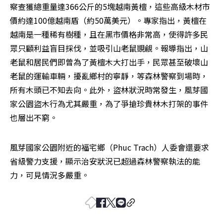
察查獲總重量達366公斤的5塊越南黃檀，這些高級木材市
價約達100億越南盾（約50萬美元）。專家指出，黃檀在
越南是一種稀有樹種，且在黑市價格非常高，使得許多民
眾只顧利益盲目採伐，並吸引山老鼠覬覦。報導指出，山
老鼠和居民們即曾為了黃檀木大打出手，民眾甚至破壞山
老鼠的運輸車輛，擾亂鄉村的寧靜，等森林警察到場時，
所有木頭已不知去向。此外，盜林狀況時常發生，風芽國
家公園盜木行為尤其嚴重，為了爭搶珍貴林木打架的事件
也層出不窮。
風芽國家公園附近的福宅鄉（Phuc Trach）人委會還要求
省級警力支援，顯示治安狀況已超過森林警察執法的能
力，可見情況多嚴重。