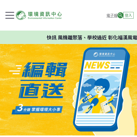
電子報
登入
快訊
風機離聚落、學校過近 彰化福漢風電