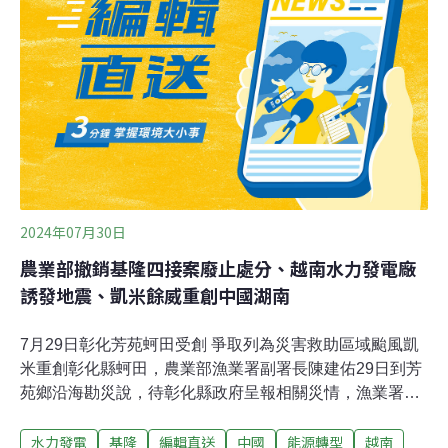
次聯席初審會議，本案由於在風場開發對漁業開發區域的
實質影響未有足夠說明，以及當地依舊有反彈聲音下，將
補正再審。（聯合報報導）
2024年07月30日
農業部撤銷基隆四接案廢止處分、越南水力發電廠
誘發地震、凱米餘威重創中國湖南
7月29日彰化芳苑蚵田受創 爭取列為災害救助區域颱風凱
米重創彰化縣蚵田，農業部漁業署副署長陳建佑29日到芳
苑鄉沿海勘災說，待彰化縣政府呈報相關災情，漁業署將
公告彰化縣為漁產業災害救助區域。民進黨籍立委陳素月
水力發電
基隆
編輯直送
中國
能源轉型
越南
接受媒體聯訪時表示，加上今（2024）年酷夏炎熱，牡蠣