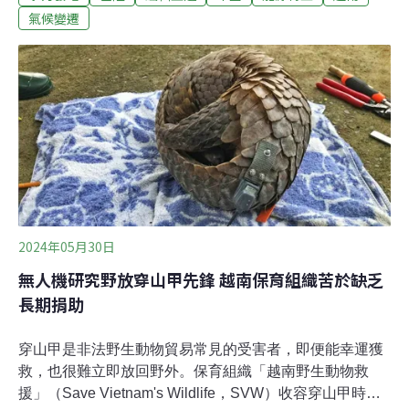
產量也減少，加上受颱風衝擊，牡蠣驟減近9成，蚵農血
氣候變遷
本無歸，影響許多家庭生計。（中央社報導）農業部撤銷
基隆四接案廢止處分 全案重回環評程序基隆的協和電廠四
接案再掀戰火，基隆市政府廢止前市長林右昌任內核准的
開發同意函，台電不服，提起訴願，農業部撤銷市府處
分，全案回到環評程序。對此，農業部強調，市府沒有具
體指出對水產動植物造成何種重大危害，因此訴願委員會
決定撤銷處分；基隆市長謝國樑則對中央的決定感到遺
憾。（公視新聞網報導）
2024年05月30日
無人機研究野放穿山甲先鋒 越南保育組織苦於缺乏
長期捐助
穿山甲是非法野生動物貿易常見的受害者，即便能幸運獲
救，也很難立即放回野外。保育組織「越南野生動物救
援」（Save Vietnam's Wildlife，SVW）收容穿山甲時，