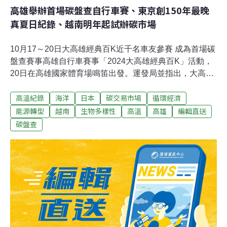
高雄舉辦首場碳盤查自行車賽、東京創150年最晚
真夏日紀錄、越南明年起試辦碳市場
10月17～20日大高雄經典百K近千名車友參賽 成為首場碳
盤查賽事高雄自行車賽事「2024大高雄經典百K」活動，
20日在高雄國家體育場鳴笛出發。運發局並指出，大高雄
經典百K活動也與環境永續、節能減碳議題結合，進行高
高溫紀錄
海洋
日本
碳交易市場
循環經濟
雄市首場碳盤查的賽事，專業碳盤查公司贊助推動賽事減
碳，從賽衣、獎牌製作，到運輸、現場布置都符合環保、
能源轉型
越南
生物多樣性
高溫
高雄
編輯直送
減碳的目標籌辦，將成為全台單車碳盤查的標竿賽事。
碳盤查
（中央社報導）外籍貨輪擱淺殘油載回 海保署持續關注生
態影響巴貝多籍貨輪BLUE LAGOON1日於蘭嶼擱淺，13
日完成重油抽除後，海保署持續監控殘貨及船體移除，並
進行生態監測與珊瑚復育。擱淺貨輪經初步調查，貨物為
水淬高爐碴，無毒性但可能對生態造成物理性衝擊。海保
署將與國內外專家合作制定復育計畫，並於清除貨物與船
體時，進行海域生態監測，避免作業過程中對環境造成二
次傷害。（中央社報導）