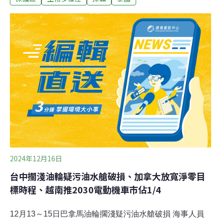
場是全球減少碳排放的機制，企業資助自然資源豐富的地
方實施環境計畫，藉此獲取碳抵換額度（Carbon offset
credit，俗稱碳權），用以抵換企業的碳排。保護森林或種
樹都是常見的減碳計畫。柬埔寨的南豆蔻REDD+
（Southern Cardamom REDD+）專案就是一例。南豆蔻
計畫目標是保護逾45萬公頃的森林免遭砍伐，卻爭議不
斷。《法新社》報導，當地人權組織舉發這項計畫涉及強
制驅逐住民、摧毀農作物、焚燒稻米等行為，所以計畫一
度中止。在碳權核發機構Verra介入調查後，2024年
2024年12月16日
台中擱淺油輪疑污油水艙破損、加拿大放寬淨零目
標時程、越南推2030電動機車市佔1/4
12月13～15日巴拿馬油輪擱淺疑污油水艙破損 海事人員