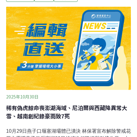
專法加強跨縣市管理彰化沿海與偏鄉過去為非法棄置土石
方與事業廢棄物的重災區，縣府環保局統計顯示，2021至
2024年間裁處案件量分別為73件、55件、52件與57件；
今年截至8月底也已受理46件、裁處21件，由於多數案件
涉及跨縣市流動，地方認為僅靠自治條例難以有效遏阻，
向中央建議訂定專法，建立全國一致的跨域管理機制。
（聯合新聞網報導）
2025年10月30日
稀有偽虎鯨命喪澎湖海域、尼泊爾與西藏降異常大
雪、越南創紀錄豪雨致7死
10月29日燕子口堰塞湖壩體已潰決 林保署宣布解除警戒花