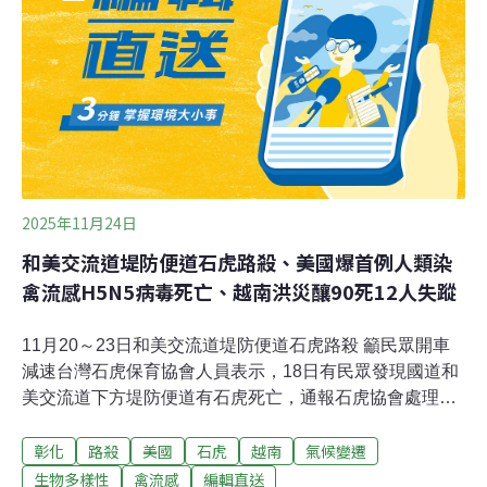
台南市政府今天召開「台南市政府推動河川及海洋污染防
治小組」會議，檢討114年水域水質及擬定後續整治推動
策略，落實河川與海洋污染防治。（中央社報導）
2025年11月24日
和美交流道堤防便道石虎路殺、美國爆首例人類染
禽流感H5N5病毒死亡、越南洪災釀90死12人失蹤
11月20～23日和美交流道堤防便道石虎路殺 籲民眾開車
減速台灣石虎保育協會人員表示，18日有民眾發現國道和
美交流道下方堤防便道有石虎死亡，通報石虎協會處理；
協會表示，研判石虎可能在過馬路時被汽機車輾斃，由於
彰化
路殺
美國
石虎
越南
氣候變遷
有橋梁工程進行中，呼籲民眾開車慢行，保護石虎。（中
央社報導）彰化成營建廢棄物非法棄置熱區 地方盼中央訂
生物多樣性
禽流感
編輯直送