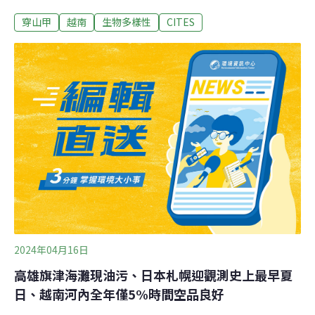
會先治療傷口與疾病、再安置到半野外環境。觀察牠們的
穿山甲
越南
生物多樣性
CITES
行為與健康狀態、確保能適應野外生活後，才讓牠們回歸
自然。這個過程可能長達一年。這些穿山甲可能是動物走
私犯罪的證據，等救傷及復健完畢，確定可以野放後，
SVW會在牠們的鱗片安裝上小型發報器，以便日後追蹤。
穿山甲是夜行性動物，生性害羞，居住在茂密的森林裡，
還會在地下挖洞。外界對牠們所知有限，安裝發報器除了
可瞭解穿山甲的習性外，也能幫助改善野放過程。雨林與
濕地徒步追蹤全球共有八種穿山甲，四種在非洲、四種在
亞洲。非法野生動物貿易對牠們的生存造成嚴重威脅。在
中國與非洲的傳統醫學中，穿山甲的鱗片可治療疾病，血
液可以滋補。在亞洲，穿山甲肉還能作成佳餚。棲地流失
是另一大威脅。新加坡萬態保
2024年04月16日
高雄旗津海灘現油污、日本札幌迎觀測史上最早夏
日、越南河內全年僅5%時間空品良好