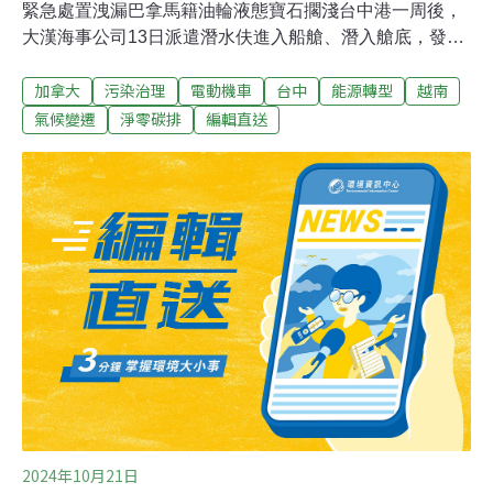
緊急處置洩漏巴拿馬籍油輪液態寶石擱淺台中港一周後，
大漢海事公司13日派遣潛水伕進入船艙、潛入艙底，發現
海底門、尾軸有部分破口與裂痕，已使得機艙於高潮位
加拿大
污染治理
電動機車
台中
能源轉型
越南
時，開始灌入海水。海事人員14日展開水下堵漏焊接工
程，並同步進行抽除及清潔機艙底的污水、海水。（聯合
氣候變遷
淨零碳排
編輯直送
報報導）環團籲2028年底前終結中火 台電：減煤應循序漸
進環保團體15日在台中舉辦「反空污、抗暖化」活動，訴
求希望能做到2028中火無煤，也希望每增加一組燃氣機組
就要減少一組燃煤機組。台電表示，減煤應該考慮全國尺
度，而且循序漸進，不能只集中在單一電廠。（聯合報、
公視報導）
2024年10月21日