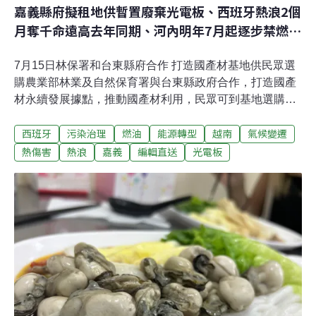
嘉義縣府擬租地供暫置廢棄光電板、西班牙熱浪2個
月奪千命遠高去年同期、河內明年7月起逐步禁燃油
機車
7月15日林保署和台東縣府合作 打造國產材基地供民眾選
購農業部林業及自然保育署與台東縣政府合作，打造國產
材永續發展據點，推動國產材利用，民眾可到基地選購國
產木材再利用。林業及自然保育署台東分署長吳昌祐致詞
西班牙
污染治理
燃油
能源轉型
越南
氣候變遷
表示，「國產材永續發展基地」計畫打造「台東國產材微
型產銷平台」，提供建材、家具、工藝品等多元國產材的
熱傷害
熱浪
嘉義
編輯直送
光電板
板材及產品，扶植需要木材的微型產業與工藝，達到國產
材永續利用的目標。（中央社報導）男子偷台北動物園蝴
蝶 園方還原事件：非臨時起意台北市盧姓男子6月以三角
手折紙袋偷竊台北市立動物園蝴蝶、豆娘，台北地檢署15
日依涉犯竊盜罪嫌起訴盧姓男子。台北市立動物園也還原
事件經過，說明該名男子當時行為詭異，請工作人員前往
查看後，才發現盧姓男子用自身汗水將3隻枯葉蝶、2隻大
白斑蝶及1隻白痣珈蟌（豆娘）裝入袋中。（自由時報報
導）