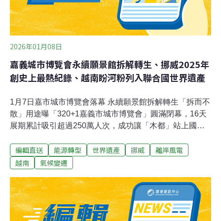
2026年01月08日
嘉義城市博覽會永續願景館拆解轉生、挪威2025年
創史上最熱紀錄、越南盼河粉列入聯合國世界遺產
1月7日嘉市城市博覽會落幕 永續願景館拆解轉生「拆而不
散」用途曝「320+1嘉義市城市博覽會」圓滿閉幕，16天
展期累計吸引超過250萬人次，成功讓「木都」站上國際
舞台。最受矚目期間限定建築，荷蘭國際知名建築與都市
編輯直送
能源轉型
世界遺產
挪威
離岸風電
設計事務所MVRDV規劃的全木構展館「WoodenWonders
嘉市博願景館」，將拆解重組，轉化為校園學習與公共空
越南
氣候變遷
間，讓城市博覽會的精神持續延伸。（聯合新聞網報導）
台南主要流域水質改善 嚴重污染河段邁向119年歸零台南
市政府今天表示，台南市主要流域水質持續改善，河川嚴
重污染長度從民國113年33.3公里降至114年19.7公里、減
少13.6公里，將朝119年「零嚴重污染河段」目標邁進。