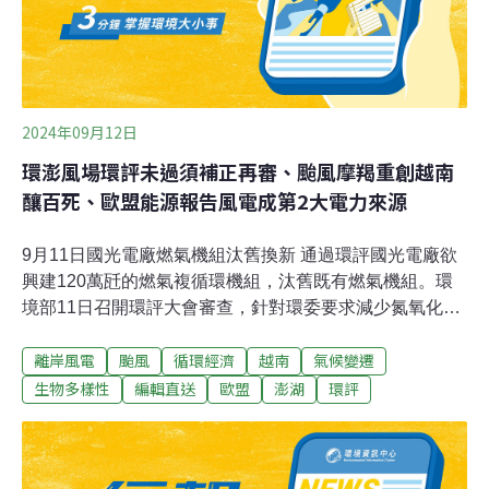
2024年09月12日
環澎風場環評未過須補正再審、颱風摩羯重創越南
釀百死、歐盟能源報告風電成第2大電力來源
9月11日國光電廠燃氣機組汰舊換新 通過環評國光電廠欲
興建120萬瓩的燃氣複循環機組，汰舊既有燃氣機組。環
境部11日召開環評大會審查，針對環委要求減少氮氧化物
排放量，國光電力公司承諾，新燃氣機組的氮氧化物年排
離岸風電
颱風
循環經濟
越南
氣候變遷
放量，會和舊機組一樣維持在278.5公噸以下，並承諾不會
以減少發電總量的方式減排。（自由財經報導）風場開發
生物多樣性
編輯直送
歐盟
澎湖
環評
對漁業影響評估不足 環澎離岸風電補正再審環境部11日召
開「環澎一離岸風力發電計畫環境影響說明書」及「環澎
三離岸風力發電計畫環境影響說明書」等2案專案小組第3