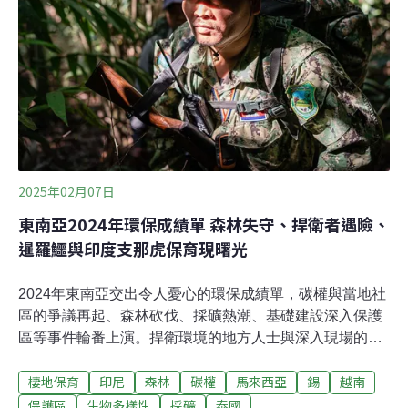
七件均已移送檢調並依《食品安全衛生管理法》、《刑
法》詐欺取財等罪偵辦。目前已有2個商家被罰10~20萬
元，另外5案還在偵查中。農業部漁業署2021年成立跨部
會「牡蠣養殖輔導工作團隊」，涵蓋養殖技術、設備管
理、加工安全及市場行銷；農業部水產試驗所亦於2023年
底公布開發牡蠣產地鑑別技術，協助「台灣蚵」驗明正
身。目前國產牡蠣溯源
2025年02月07日
東南亞2024年環保成績單 森林失守、捍衛者遇險、
暹羅鱷與印度支那虎保育現曙光
2024年東南亞交出令人憂心的環保成績單，碳權與當地社
區的爭議再起、森林砍伐、採礦熱潮、基礎建設深入保護
區等事件輪番上演。捍衛環境的地方人士與深入現場的記
者處境嚴峻。不過，柬埔寨鱷魚寶寶誕生、泰國老虎數量
棲地保育
印尼
森林
碳權
馬來西亞
錫
越南
成長、馬來西亞原住民族群的法律勝仗，這些消息帶給人
們喜悅與希望，迎向2025年。東南亞的碳權困境碳抵換市
保護區
生物多樣性
採礦
泰國