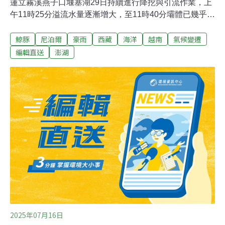
蓮立霧溪燕子口堰塞湖29日持續進行降挖與引流作業，上
午11時25分溢流水量逐漸增大，至11時40分壩體已幾乎完
全沖毀潰決，大多數水體已傾瀉入立霧溪下游。林保署在
鯨豚
尼泊爾
豪雨
西藏
海洋
越南
氣候變遷
確認安全無虞後，下午4時20分正式宣布警戒解除。（公
視新聞網報導）稀有偽虎鯨命喪澎湖海域 中華鯨豚協會：
編輯直送
澎湖
解剖採樣一隻近5公尺長的稀有「偽虎鯨」，今天被發現
擱淺在澎湖吉貝北方岸際，可惜已告氣絕，中華鯨豚協會
29日下午專程前往剖檢採樣，了解鯨豚死亡原因。澎湖岸
巡吉貝安檢所上午8時30分執行岸際巡邏時，在吉貝北方
岸際沙灘上發現一隻死亡的鯨豚，立即向澎湖縣農漁局通
報處理。（中央社報導）
2025年07月16日