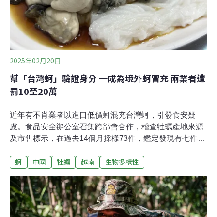
2025年02月20日
幫「台灣蚵」驗證身分 一成為境外蚵冒充 兩業者遭
罰10至20萬
近年有不肖業者以進口低價蚵混充台灣蚵，引發食安疑
慮。食品安全辦公室召集跨部會合作，稽查牡蠣產地來源
及市售標示，在過去14個月採樣73件，鑑定發現有七件為
境外牡蠣，已對其中兩案各處20萬及10萬元罰鍰。漁業署
蚵
中國
牡蠣
越南
生物多樣性
強調將加強輔導金門、馬祖等離島縣政府推動牡蠣養殖管
理，建立放養量申（查）報及溯源制度，防止中國牡蠣非
法流入台灣。一成「台灣蚵」證實是混充漁業署於18日發
新聞稿稱，2023年12月至2025年1月期間，漁業署在73件
採樣中，發現七件境外混充蚵，占比約一成（9.6%），這