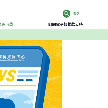
登入
綠色消費
訂閱電子報
捐款支持