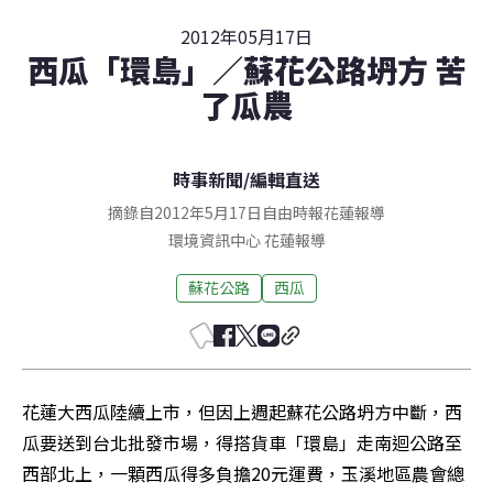
2012年05月17日
西瓜「環島」／蘇花公路坍方 苦
了瓜農
時事新聞
/
編輯直送
摘錄自2012年5月17日自由時報花蓮報導
環境資訊中心
花蓮
報導
蘇花公路
西瓜
花蓮大西瓜陸續上市，但因上週起蘇花公路坍方中斷，西
瓜要送到台北批發市場，得搭貨車「環島」走南迴公路至
西部北上，一顆西瓜得多負擔20元運費，玉溪地區農會總