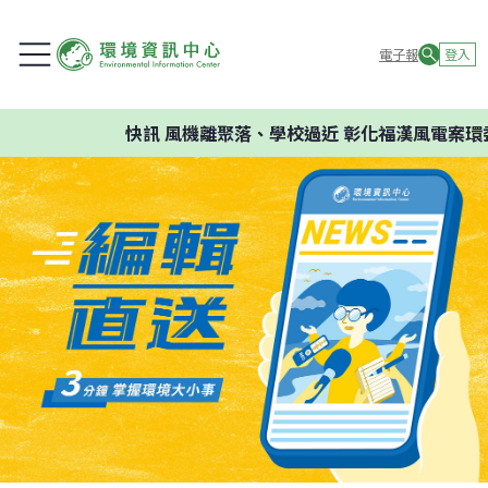
電子報
登入
快訊
風機離聚落、學校過近 彰化福漢風電案環