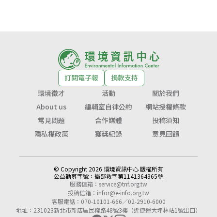
訂閱電子報
捐款支持
環境徵才
活動
關於我們
About us
編輯室自律公約
網站授權條款
常見問題
合作媒體
投稿須知
隱私權政策
獲獎紀錄
意見回饋
© Copyright 2026 環境資訊中心 版權所有
公益勸募字號：
衛部救字第1141364365號
服務信箱：
service@tnf.org.tw
投稿信箱：
infor@e-info.org.tw
客服電話：070-10101-666／02-2910-6000
地址：231023新北市新店區民權路48號3樓（近捷運大坪林站1號出口）