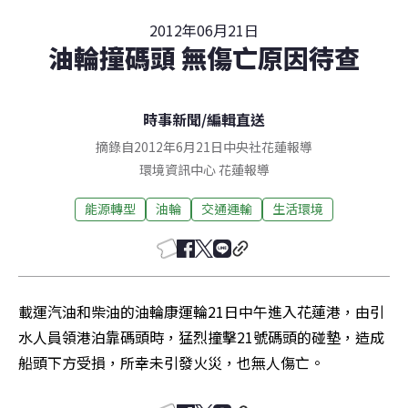
2012年06月21日
油輪撞碼頭 無傷亡原因待查
時事新聞
/
編輯直送
摘錄自2012年6月21日中央社花蓮報導
環境資訊中心
花蓮
報導
能源轉型
油輪
交通運輸
生活環境
載運汽油和柴油的油輪康運輪21日中午進入花蓮港，由引
水人員領港泊靠碼頭時，猛烈撞擊21號碼頭的碰墊，造成
船頭下方受損，所幸未引發火災，也無人傷亡。