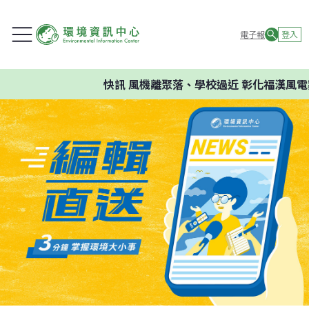
電子報
登入
快訊
風機離聚落、學校過近 彰化福漢風電