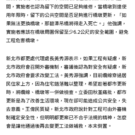
間，實施者也認為留下的空間已足夠維修，當橋墩到達使
用年限時，留下的公共空間是否足夠進行橋墩更新，「如
果無法更換橋墩，那碧潭吊橋將得走入死亡。」他強調，
實施者應該在橋墩周圍保留至少6.2公尺的安全範圍，避免
工程危害橋墩。
新北市都更處代理處長黃秀源表示，如果工程有疑慮，新
北市政府會召開外審機制，審議後認為對安全有疑慮，新
北市政府會要求改變工法。黃秀源強調，目前纜線穿過居
民住家上方，因為住宅錯落難以整理，希望趁著都市更新
時，將纜線、橋墩等一併做檢查。立委田秋堇痛批，都市
更新是為了改善生活環境，現在卻可能造成公共安全，失
去意義。王偉民質疑，新北市政府說針對工程可由外審機
制確定安全性，但明明都更案已不合乎法規的精神，怎麼
會是讓他通過後再去變更工法做補救，本末倒置。