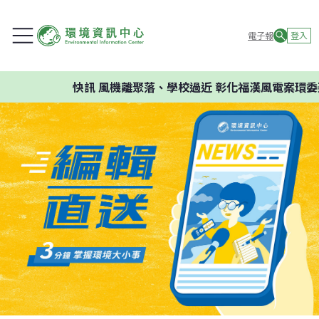
電子報
登入
快訊
風機離聚落、學校過近 彰化福漢風電案環委建