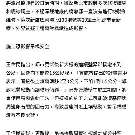
碧潭吊橋興建於日治時期，雖然新北市政府多次修復纜線
和纜線鋼座，不過深埋地底的橋墩卻一直沒有進行檢驗和
維修。這次新店區碧潭段130地號等29筆土地都市更新
案，外界質疑工程將對橋墩造成影響。
施工恐影響吊橋安全
王偉民指出，都市更新後新大樓的連續壁緊鄰橋墩不到1
公尺，且會向下開挖15公尺深，「實施者提出的計畫書中
表示，開挖後土壤將滑移2至3公分、下陷1到1.5公分，導
致地質鬆動而讓橋墩傾斜。」另外連續壁在施工期間，將
會使用高頻震動工法，但這樣的施工方式可能破壞基座與
周邊卵石層的固著力，導致基座附近土壤鬆動，對吊橋橋
墩有不良影響。
王偉民質疑，更新後，吊橋橋墩周遭雖被設計成公共空