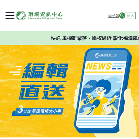
電子報
登入
快訊
風機離聚落、學校過近 彰化福漢風