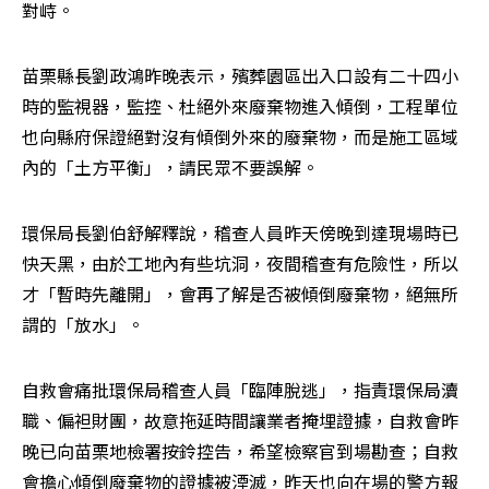
對峙。
苗栗縣長劉政鴻昨晚表示，殯葬園區出入口設有二十四小
時的監視器，監控、杜絕外來廢棄物進入傾倒，工程單位
也向縣府保證絕對沒有傾倒外來的廢棄物，而是施工區域
內的「土方平衡」，請民眾不要誤解。
環保局長劉伯舒解釋說，稽查人員昨天傍晚到達現場時已
快天黑，由於工地內有些坑洞，夜間稽查有危險性，所以
才「暫時先離開」，會再了解是否被傾倒廢棄物，絕無所
謂的「放水」。
自救會痛批環保局稽查人員「臨陣脫逃」，指責環保局瀆
職、偏袒財團，故意拖延時間讓業者掩埋證據，自救會昨
晚已向苗栗地檢署按鈴控告，希望檢察官到場勘查；自救
會擔心傾倒廢棄物的證據被湮滅，昨天也向在場的警方報