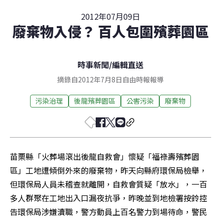
2012年07月09日
廢棄物入侵？ 百人包圍殯葬園區
時事新聞
/
編輯直送
摘錄自2012年7月8日自由時報報導
污染治理
後龍殯葬園區
公害污染
廢棄物
苗栗縣「火葬場滾出後龍自救會」懷疑「福祿壽殯葬園
區」工地遭傾倒外來的廢棄物，昨天向縣府環保局檢舉，
但環保局人員未稽查就離開，自救會質疑「放水」，一百
多人群聚在工地出入口漏夜抗爭，昨晚並到地檢署按鈴控
告環保局涉嫌瀆職，警方動員上百名警力到場待命，警民