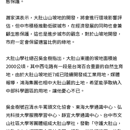
態保護。

蕭家淇表示，大肚山山坡地的開發，將會進行環境影響評
估，但中市積極推動低碳城市，在經濟發展的同時也會兼
顧生態保護，這也是進步城市的觀念，對於山坡地開發，
市府一定會保留適當比例的綠地。

大肚山學社總召吳金樹指出，大肚山東邊的坡地面積逾
2000公頃，其中西屯路有一段是台灣百合重要的自然生育
地，由於大肚山坡地近7成已陸續開發成工業用地，媒體
報導，鴻海集團也相中大肚山麓的土地，希望能爭取納入
中部科學園區的用地，讓他憂心不已。

吳金樹號召清水牛罵頭文化協會、東海大學通識中心、弘
光科技大學服務學習中心、靜宜大學通識中心、台中市文
山社區大學等團體組成大肚山學社，發動「守護大肚山，