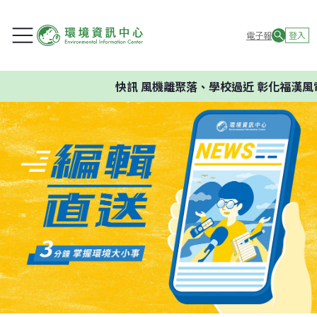
電子報
登入
快訊
風機離聚落、學校過近 彰化福漢風