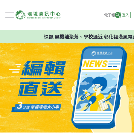
電子報
登入
快訊
風機離聚落、學校過近 彰化福漢風電