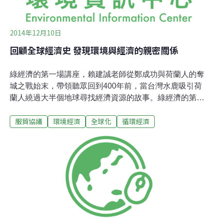
2014年12月10日
回顧全球經濟史 發現環境與經濟的親密關係
綠經濟的第一場講座，賴建誠老師從鄭成功與荷蘭人的奪
城之戰始末，帶領聽眾回到400年前，當台灣水鹿吸引荷
蘭人繞過大半個地球尋找經濟資源的故事。綠經濟的第二
場講座中，劉瑞華老師將全球經濟史濃縮在100分鐘的時
服貿協議
環境經濟
全球化
循環經濟
間內，為大家梳理出清楚脈絡，從荷蘭人遠征亞洲前後的
歷史發展，一路講到話題正熱的貨貿與服貿。連續2場講
座聽下來，讀者可以清楚的了解數百年來，全球經濟如何
又為何從區域擴展到洲際，而台灣在波濤洶湧的全球化發
展下如何受到影響。全球貿易起點：大航海時代劉瑞華認
為1453年是全球經濟史的關鍵年份，那一年，回教勢力從
傳統基督教派手中奪下了拜占庭（現土耳其伊斯坦堡），
截斷了東西方交通貿易的傳統道路，原本往東傾斜的歐洲
發展重心，被迫移轉到大西洋沿岸國家，以海路替代陸路