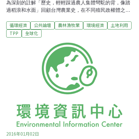
為深刻的註解「歷史，輕輕踩過農人集體彎駝的背，像踏
過稻浪和水面」回顧台灣農業史，在不同殖民政權體之
下，各類的農產品曾是經濟出口主力，而農業也在台灣
循環經濟
公共論壇
農林漁牧業
環境經濟
土地利用
「由農轉工」的時期之中，為「初級工業」提供極為廉價
的原料與土地，甚至在國土養育思考上，農地的存在，相
TPP
全球化
對於水泥化的工業園區，也為台灣國土提供發展轉圜的空
間。稻米保價收購制度，保護稻農也保護台灣糧食安全。
為了參與全球貿易，這項保障措施遭受質疑。攝影：廖靜
蕙。2016年5月，農委會針對1974年實施迄今的「稻米保
價收購制度」提出了改革，預計藉由今年度二期稻作為試
辦為「所得直接給付」和「保價收購」雙軌併行制，當前
對此改革的主要論述有二：第一，保價收購制度，是種政
策干預的手法，而長期以來政府的收購支出，有進一步撙
節與改革的必要；第二，制度行之多年，本身存在弊端，
糧商可以在其中進行操作，而糧商成為保價收購制度
2016年01月02日