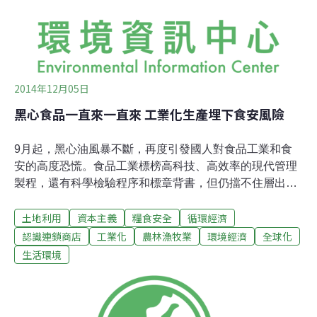
去尋求新的貿易通路。靠海的西班牙、葡萄牙、英國、荷
蘭等國因著地利之便，成為大航海時代的先驅，並因此發
現的美洲新大陸。
2014年12月05日
黑心食品一直來一直來 工業化生產埋下食安風險
9月起，黑心油風暴不斷，再度引發國人對食品工業和食
安的高度恐慌。食品工業標榜高科技、高效率的現代管理
製程，還有科學檢驗程序和標章背書，但仍擋不住層出不
窮的問題食物。每當食安問題爆發，工廠衛生品管不佳、
土地利用
資本主義
糧食安全
循環經濟
廠商黑心無良、或政府和檢驗單位把關不力，就成了熱門
議題。但常常結論還沒出爐，又有新的黑心食品趕著下
認識連鎖商店
工業化
農林漁牧業
環境經濟
全球化
架。經驗證明，只關注食品工業的程序問題，恐怕見樹不
生活環境
見林。自20世紀中期以來，隨著全球食物體系快速的工業
化和全球貿易化，工業與商業邏輯已主宰了我們的生產方
式和飲食習慣，也在我們生活當中埋下了許多風險。但在