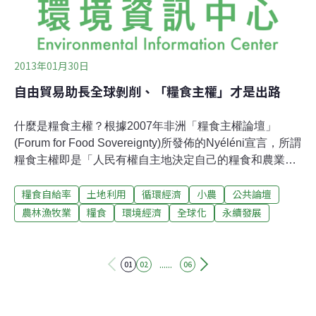
2013年01月30日
自由貿易助長全球剝削、「糧食主權」才是出路
什麼是糧食主權？根據2007年非洲「糧食主權論壇」
(Forum for Food Sovereignty)所發佈的Nyéléni宣言，所謂
糧食主權即是「人民有權自主地決定自己的糧食和農業體
系，而不危害其他人或環境。」換句話說，人民有權決定
糧食自給率
土地利用
循環經濟
小農
公共論壇
自己要種什麼、怎麼種、吃什麼。更進一步，為了達成這
個目標，必須分散生產資源，由個別的生產者自主掌握；
農林漁牧業
糧食
環境經濟
全球化
永續發展
必須打擊壟斷通路，讓生產者和消費者擁有更平等的訂
價、議價、選擇的權力。一言以蔽之，「糧食主權」的核
心概念，就是「自主」，也就是生產者及其消費者的「主
......
01
02
06
體性」。在國際貿易流布世界、「全球化」已成常識的現
在，這樣的主張看來激進、罔顧現實，其實一點也不。會
這麼想的人，必定是誤解了「糧食主權」的內涵。「糧食