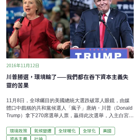
定和伊朗核協議的態度已經讓全球對美國的信任處於最低
點。除了降低合作程度外，梭雷還表示，保護主義帶來的
經濟減速將「對環境非常不利，因為是在浪費資源而不是
有效利用資源。它將使環境科技的傳播速度降低。當然也
將使更多人陷入更長時間的貧困狀態」。經濟減速 全球環
境破壞減少了嗎？德國國際安全事務研究所資深研究員德
萊格（Susanne Dröge）同意梭雷所說的，全球合作和乾
淨技術流通的中斷可能會
2016年11月12日
川普勝選，環境輸了——我們都在吞下資本主義失
靈的苦果
11月8日，全球矚目的美國總統大選跌破眾人眼鏡，由媒
體口中戲稱的共和黨候選人「瘋子」唐納・川普（Donald
Trump）拿下270席選舉人票，贏得此次選舉，入主白宮。
結果一出，不只美國國內群情動盪，亞洲金融也隨之震
環境政策
氣候變遷
全球暖化
全球化
美國
盪，眾人擔心川普代表的保守派價值觀，將帶領美國、影
響世界走向「末日」，而這樣的擔憂，也出現在環境面
資本主義
社論