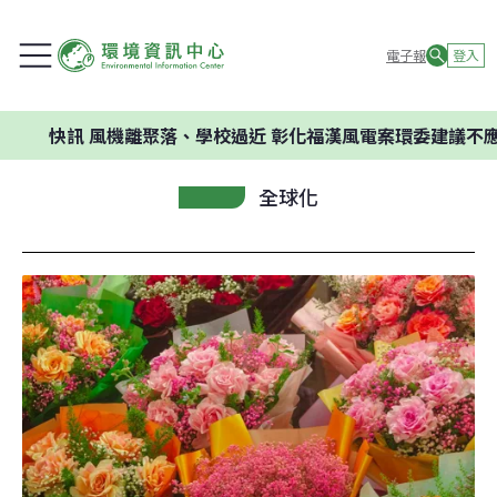
電子報
登入
快訊
風機離聚落、學校過近 彰化福漢風電案環委建議不應開發
全球化