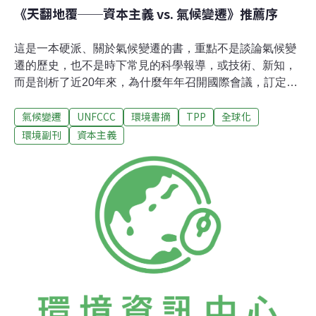
《天翻地覆──資本主義 vs. 氣候變遷》推薦序
這是一本硬派、關於氣候變遷的書，重點不是談論氣候變
遷的歷史，也不是時下常見的科學報導，或技術、新知，
而是剖析了近20年來，為什麼年年召開國際會議，訂定各
種目標和各項協議、計畫，但是累積在大氣裡的二氧化碳
氣候變遷
UNFCCC
環境書摘
TPP
全球化
仍然有增無減，氣候變遷的速度只有更快，沒有最快？！
我投入環境保護的工作，不知不覺也超過20年。從台灣還
環境副刊
資本主義
在吃野味，烤伯勞鳥的年代，見証了保育人士和環保團體
的努力，國家公園設立了，關渡自然公園委託給鳥會管
理，保育、賞鳥取代了野味進補的習慣；民間團體偶爾能
成功阻擋全國各地工業區過度開發、垃圾回收取代掩埋或
單一焚化的作法……等。但是，面對氣候變遷，我們竟然
陷入了前所未有的困境。因為，至今所有環境保護行動，
不能說沒有成果。但是，所有科學証據，卻都告訴我們暖
化的趨勢完全沒有減緩的跡象。這是一件多麼令人沮喪的
事！是的，如果沒有這些努力，只怕氣候變遷的問題和現
況會更加嚴重。但是，按照目前的狀況發展下去，人類