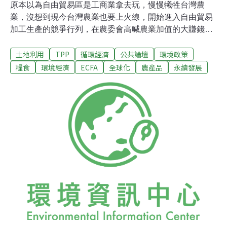
原本以為自由貿易區是工商業拿去玩，慢慢犧牲台灣農
業，沒想到現今台灣農業也要上火線，開始進入自由貿易
加工生產的競爭行列，在農委會高喊農業加值的大賺錢
下，讓人擔憂的是小農台灣，上了國際大賭盤，倒底還能
土地利用
TPP
循環經濟
公共論壇
環境政策
不能全身而退？思考一下，該從五個角度來擔憂。一、利
潤加工化農委會宣稱的農業加值，最大的利基建立在自由
糧食
環境經濟
ECFA
全球化
農產品
永續發展
貿易區內的作物加工，也就是透過作物原料輸入，利用加
工技術，來產生利潤，但是這樣的盤算，有其問題。首
先，農作生產者與農作加工者，屬於不同群體、行業，對
於許多國內農產加工業者，原本還有管制措施，限制國外
進口農作，使用本國原料。一旦開放在自貿區設廠，即可
使用進口國外原料，無異開闢一個便門，讓許多加工業者
樂於進入自貿園區，大量使用國外農作原料，放棄本國生
產原料，結果只是富了加工業者，讓國內農民受到損失。
其次，對於中國等一些國外廠商，早就覬覦台灣品牌，一
旦進入自貿園區設廠，這些原料進口、台灣加工的產品，
園區生