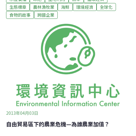
理委員會（Marine Stewardship Council，MSC）認證的
生態標章
農林漁牧業
海鮮
環境經濟
全球化
「水產採購方針」之後，為防止自然資源枯竭，與維護生
食物的故事
跨國企業
物多樣性，對於漁產資源的永續經營所採取的積極措施。
永旺表示，養殖魚的生產量，因新興國家消費量增加與消
費者重視健康等背景，在世界漁貨的供給量比重越來越
高，11年來已經倍增到4165萬噸。在這樣產銷供應裡，因
養殖用幼魚需求造成的天然魚濫捕，養殖業廢水與廢棄物
所帶來的海洋污染等問題日益嚴重，因此養殖魚如何以永
續方式生產，規劃其認證制度便成為要緊的議題；另外，
在天然魚方面，永旺也開發了經過MSC認
2013年04月03日
自由貿易區下的農業危機—為誰農業加值？