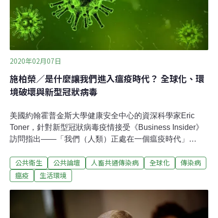
了玫瑰、康乃馨及菊花等熱門花種。肯亞作為全歐盟將近
三分之一的玫瑰供應地，首都奈洛比的機場甚至有一整個
航站完全用於輸送花卉，切花（從活體的鮮花上直接切取
有價值的部分，例如莖、葉、花朵等）更
2020年02月07日
施柏榮／是什麼讓我們進入瘟疫時代？ 全球化、環
境破壞與新型冠狀病毒
美國約翰霍普金斯大學健康安全中心的資深科學家Eric
Toner，針對新型冠狀病毒疫情接受《Business Insider》
訪問指出——「我們（人類）正處在一個瘟疫時代」
（Age of epidemics）。而同樣在今年初，由世界經濟論
公共衛生
公共論壇
人畜共通傳染病
全球化
傳染病
壇所發布的《2020年全球風險報告》也將傳染病列為全球
必須關注的風險，顯示大規模傳染性疾病，對於人類社會
瘟疫
生活環境
經濟將帶來愈來愈嚴重的衝擊。全球化「加速擴散」疫情
速度與廣度提出人類正處於瘟疫時代的Eric Toner，認為
「全球化」是疫情大規模擴散的主因，事實上這樣的說