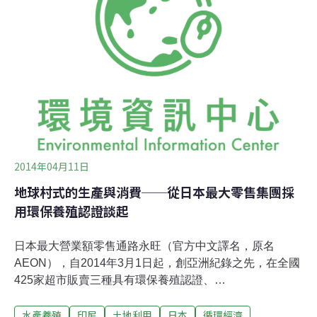
科技與進步形象的包裝之下，食物工業化的高昂代價卻往
往被人所輕忽。要找出食安問題的源頭，就得從頭檢視現
代食物系統的運作邏輯。工業化的玉米生產 製造更多加工
化合物巨大潔淨的廠房裡，規格化的原物料被送上輸送
帶，透過精心設計的製造流程，被大量地組合、再製成飲
料、餅乾、糖果等人工食品，接著由機器化的設備放入看
2014年04月11日
地球村式的生產與消費──從日本最大零售集團採
用環保養殖認證談起
日本最大營業額零售通路永旺（官方中文譯名，原名
AEON），自2014年3月1日起，創亞洲紀錄之先，在全國
425家超市販賣三種具有環保養殖認證、
ASC（Aquaculture Stewardship Council／水産物養殖管
水產養殖
印尼
土地利用
日本
循環經濟
理協會）認證的魚類產品，這是繼2014年2月遵循海洋管