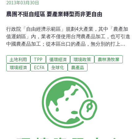
2013年03月30日
農團不挺自經區 要產業轉型而非更自由
行政院「自由經濟示範區」規劃4大產業，其中「農產加
值運銷區」內，業者不僅使用台灣農產品加工，也可引進
中國農產品加工；從本區出口的產品，無分別的打上
MIT，更將影響台灣辛苦建立的產品形象。農民團體質疑
土地利用
TPP
循環經濟
環境政策
農林漁牧業
馬政府轉口貿易嘉惠農民的說法與現實相悖，更開放的進
口政策無非是飲鴆止渴。為了加入TPP（泛太平洋戰略經
環境經濟
ECFA
全球化
農產品
濟夥伴關係協定）、FTA （自由貿易協定Free Trade
Agreement）等各種區域整合計畫，政府以自由經濟示範
區計畫應對，除了農產加值運銷，也將放寬外籍與中國白
領階級來台工作限制，加上減免各種租稅。經濟部雖評估
加入TPP，農業1年損失新台幣700億元，卻遭農委會主委
陳保基以「不足採信」一句話反駁，顯示馬政府內部出現
歧異。