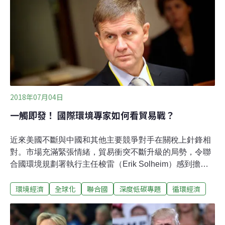
法，也可以從不同層面得到驗證，比如1月26日由約翰霍
普金斯大學系統科學工程中心（CSSE）所提出的「新型
冠狀病毒擴散模擬」（Modeling the Spread of 2019-
nCoV），其模型的核心，便假設了一個由飛機所建構的
一個「全球人口網絡」，而城市就是這個全球網絡的節
點，人員流動最多的城
2018年07月04日
一觸即發！ 國際環境專家如何看貿易戰？
近來美國不斷與中國和其他主要競爭對手在關稅上針鋒相
對。市場充滿緊張情緒，貿易衝突不斷升級的局勢，令聯
合國環境規劃署執行主任梭雷（Erik Solheim）感到擔
憂，認為「貿易戰」將影響國際為因應氣候變遷、保護環
環境經濟
全球化
聯合國
深度低碳專題
循環經濟
境和消除貧困所做的努力。「（貿易戰）將使其他所有問
題更加難解。...環境、和平與發展，所有問題都變得更複
雜。」梭雷在挪威奧斯陸森林峰會上表示。貿易衝突可能
削弱探討環境議題時所需的信任，儘管川普對巴黎氣候協