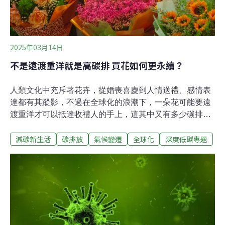
2025年03月14日
不是遠渡重洋就是高碳排 買花如何更永續？
人類文化中充斥著花卉，從婚喪喜慶到人情送禮、感情表
達都有其蹤影，不過在全球化的浪潮下，一朵花可能要遠
渡重洋才可以抵達收禮人的手上，這其中又有多少碳排放
呢？一年四季都可買花 全球化下的高碳排花卉花卉種植是
減碳新生活
碳排放
氣候變遷
全球化
深度低碳專題
全球重要的經濟產業，2015年的貿易額高達150億歐元，
考量到鮮花的脆弱性，從農夫、工人、批發商、運輸業到
交易商、花店及消費者手上，整條產業鏈需要全面冷鏈才
能讓花維持「休眠」，且運送需在24至48小時內完成，因
為每延誤一天，花卉價格就會下跌15%，這代表須採用最
快速的空運，也因此單趟運量較小，碳排也較高。全球最
大宗的花卉買家位於歐盟和美國，最大的花卉產地則來自
厄瓜多、哥倫比亞、肯亞及衣索比亞，這些地方大量種植