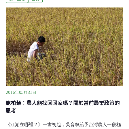
向。環保界一片哀戚曾揚言裁撤環保署的美國新任總統川
普，多次大剌剌地表示，「全球暖化的概念，是中國捏造
的！」甚至一旦當選就要讓美國退出《巴黎協定》、撤回
所有歐巴馬政府的環境政策，包括被他形容為「愚蠢」的
《潔淨電力計畫》。在這些言論背後，川普提出的理由
是：「不能因為環保，而摧毀了經濟！」選後，科學家和
環保團體紛紛表示失望與憂心。美國賓州大學氣象學教授
曼恩（Michael Mann）告訴《獨立報》，若川普兌現選前
的發言，那「地球就玩完了」。綠色和平組織首席科學家
帕爾（Doug Parr）
2016年05月31日
施柏榮：農人能找回國家嗎？關於當前農業政策的
思考
《江湖在哪裡？》一書初起，吳音寧給予台灣農人一段極