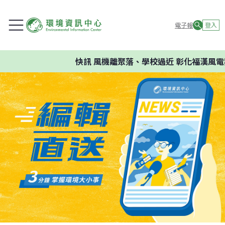
電子報
登入
快訊
風機離聚落、學校過近 彰化福漢風電