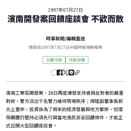
1997年07月27日
濱南開發案回饋座談會 不歡而散
時事新聞
/
編輯直送
摘錄自1997年7月27日中國時報南縣報導
公害污染
污染治理
濱南工業區開發案，26日再度爆發支持者與反對者的嚴重
對峙，警方派出千名警力維持現場秩序；燁隆副董事長郭
炎土重申，投資係為了將來的經濟發展與地方繁榮，但環
保團體仍堅持必須先行與當地漁民談妥回饋條件，才能正
式召開大型回饋座談會。