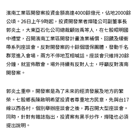
濱南工業區開發案投資金額高達4000餘億元，佔地2000餘
公頃。26日上午9時起，投資開發業者燁隆公司副董事長
郭炎土，大東亞石化公司總裁顧效禹等人，在七股昭明國
中禮堂，召開濱南工業區開發計畫漁業補償、回饋及緩衝
帶系列座談會。反對開發案的十餘個環保團體，發動千名
群眾進入會場，兩方不停地互相喊話。座談會只維持20餘
分鐘，就宣佈散會。場外持續有反對人士，呼籲反對濱南
開發案。
郭炎土重申，開發案是為了未來的經濟發展及地方的繁
榮。七股鄉長陳啟明希望投資者尊重地方民意，先與台17
線以西各村，個別舉辦座談會之後，再召開大型座談會。
同時，針對有雜誌指出，投資案有黑手炒作，燁隆也必須
提出說明。