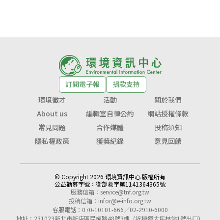
訂閱電子報
捐款支持
環境徵才
活動
關於我們
About us
編輯室自律公約
網站授權條款
常見問題
合作媒體
投稿須知
隱私權政策
獲獎紀錄
意見回饋
© Copyright 2026 環境資訊中心 版權所有
公益勸募字號：
衛部救字第1141364365號
服務信箱：
service@tnf.org.tw
投稿信箱：
infor@e-info.org.tw
客服電話：070-10101-666／02-2910-6000
地址：231023新北市新店區民權路48號3樓（近捷運大坪林站1號出口）