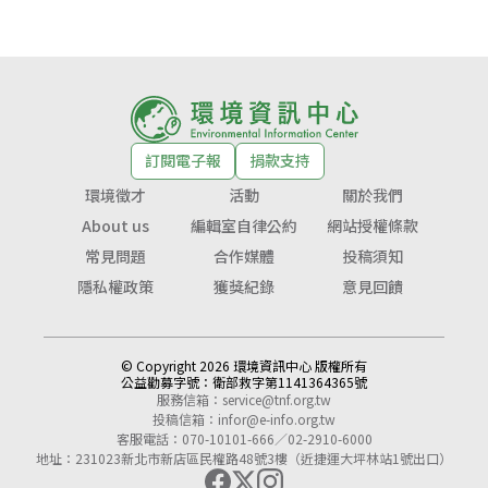
訂閱電子報
捐款支持
環境徵才
活動
關於我們
About us
編輯室自律公約
網站授權條款
常見問題
合作媒體
投稿須知
隱私權政策
獲獎紀錄
意見回饋
© Copyright 2026 環境資訊中心 版權所有
公益勸募字號：
衛部救字第1141364365號
服務信箱：
service@tnf.org.tw
投稿信箱：
infor@e-info.org.tw
客服電話：070-10101-666／02-2910-6000
地址：231023新北市新店區民權路48號3樓（近捷運大坪林站1號出口）