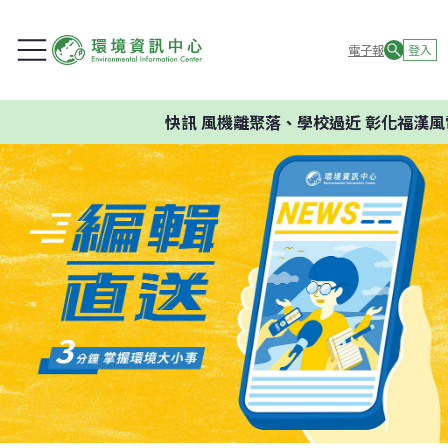
電子報
登入
快訊
風機離聚落、學校過近 彰化福漢風