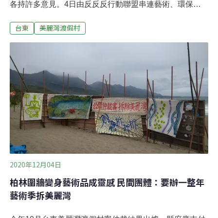
各持許多意見。4日由反反反行動聯盟串連藝術、環保、
建築等關心環境生態與地方發展人士聚集於杉原海灘上，
台東
美麗灣渡假村
向縣府提出「全民藝起拆」行動方案及白皮書，表達拆除
美麗灣願景，並舉辦公民論壇，回應縣長饒慶鈴的「全民
開放討論」，邀集民眾發表對於杉原灣的未來具體想像，
以及美麗灣飯店建築物的解決之道。公民論壇 說出對於杉
原灣未來具體想像本次除了藝術展覽外，規劃了公民論
壇。地球公民基金會副執行長蔡中岳強調，不管6.29億元
買回是否妥當，建築物已經是縣政府的資產，更重要的是
廣泛討論拆除的可能或是保留的原因，凝聚杉原灣未來想
像的共識。台東大學副教授蔡政良提及韌性（resilience）
概念下的社會生態系統，表達過去環境保護常忽略社會面
向，反之亦然。因此，如果建築物沒有立即危害生態的狀
況，以及縣政府願意等待全民共
2020年12月04日
柏林圍牆變身藝術品成靈感 民間團體：要辦一整年
藝術季拆美麗灣