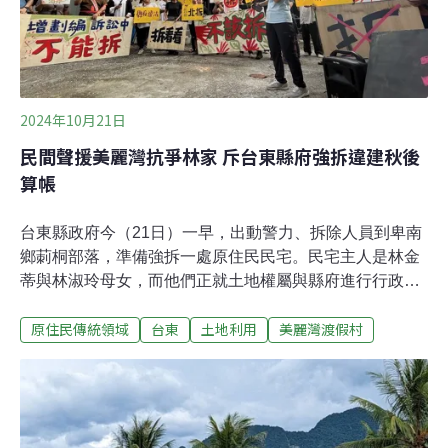
2024年10月21日
民間聲援美麗灣抗爭林家 斥台東縣府強拆違建秋後
算帳
台東縣政府今（21日）一早，出動警力、拆除人員到卑南
鄉莿桐部落，準備強拆一處原住民民宅。民宅主人是林金
蒂與林淑玲母女，而他們正就土地權屬與縣府進行行政訴
訟中。現場有民眾聚集呼喊，「增劃編訴訟中 族人家園不
原住民傳統領域
台東
土地利用
美麗灣渡假村
能拆」、「拒絕秋後算帳 捍衛土地正義」，這些口號源於
爭議長達16年，因BOT開發案的錯誤政策由縣府以6.29億
買回的美麗灣建築物，而林家位於其南側，林家也一直是
反美麗灣的重要基地。莿桐部落阿美族長期世居 原保地增
編申請遭縣府駁回荒野保護協會台東分會的蘇雅婷表示，