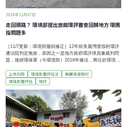
2024年11月07日
走回頭路？ 環境部提出旅館環評審查回歸地方 環團
指問題多
［11/7更新：環境部撤回修正］12年前美麗灣渡假村環評
遭法院判定無效，原因之一是地方政府環評球員兼裁判問
題，後經環保署（今環境部）2018年修法，將位於環境敏
感區位的旅館環評改由中央審查，才告一段落。不過，環
土地利用
環境影響評估法
美麗灣渡假村
境部昨（6）日發布新聞稿，預告明年7月起旅館環評審查
權全面回歸地方。環境部長彭啟明表示，環境部恐怕應付
環境影響評估
環評
不來所有環評都在中央，希望地方環保局能承擔環評責
任。環境部官員說，如果地方沒有能力審查，會盡力輔
導。環保團體則認為，地方環評問題多，旅館審查權下
放，恐使環評淪為橡皮圖章。面對外界諸多疑慮，彭啟明
今（7）日下午宣布，暫不修改旅館開發案的環評審查
權。美麗灣改變旅館環評制度 今環境部擬走回頭路