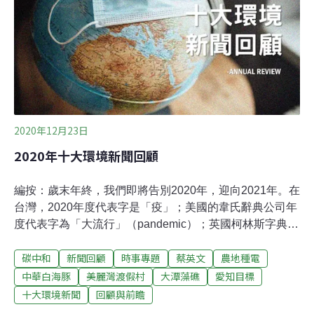
6.29億元買回 環團：財團損失不應全民買單
2020年12月23日
2020年十大環境新聞回顧
編按：歲末年終，我們即將告別2020年，迎向2021年。在
台灣，2020年度代表字是「疫」；美國的韋氏辭典公司年
度代表字為「大流行」（pandemic）；英國柯林斯字典則
是「封鎖」（lockdown）。一整年全球幾乎都籠罩在疫病
碳中和
新聞回顧
時事專題
蔡英文
農地種電
之中，而疫病的發生就與環境破壞息息相關。同時，面對
地球今年有可能再創高溫紀錄，亞洲各國也紛紛宣布了碳
中華白海豚
美麗灣渡假村
大潭藻礁
愛知目標
中和目標，更積極面對氣候變遷議題。這一年我們也經歷
十大環境新聞
回顧與前瞻
了總統選舉、藻礁損毀和白海豚棲地劃設等國內大事。以