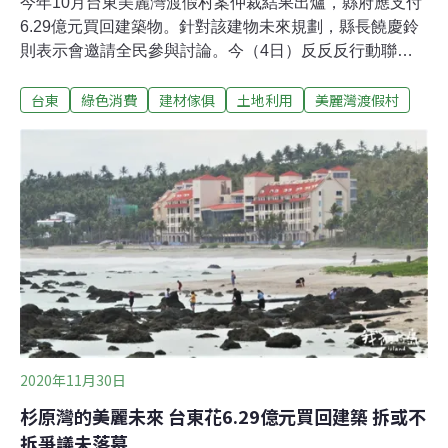
今年10月台東美麗灣渡假村案仲裁結果出爐，縣府應支付
6.29億元買回建築物。針對該建物未來規劃，縣長饒慶鈴
則表示會邀請全民參與討論。今（4日）反反反行動聯盟
和民間團體於建物所在地杉原灣沙灘召開記者會，發起
台東
綠色消費
建材傢俱
土地利用
美麗灣渡假村
「拆了比較省、全民藝起拆」，呼籲拆除建築體，維護土
地正義，並邀請政府與民間共同加入拆除行列。美麗灣違
法建物串起多元領域 邀請民眾共同參與拆除活動本（12）
月初反反反行動聯盟串連起藝術、環保、建築等領域中，
關心環境生態與地方發展人士，主張透過集智創造來拆除
違法建築體，同時向縣府提出「全民藝起拆」行動方案及
白皮書，並邀請饒慶鈴擔任此案榮譽策展人，策劃台灣史
上參與人數最多、歷時最久的藝術季活動。反反反行動聯
盟新聞稿指出，美麗灣違法建物的全民藝起拆行動方案，
由多元面相交織而成，透過舉辦藝術季的方式，呈現不一
樣的地方行銷策略，讓拆除不僅是拆除，形塑台東的國際
形象。該方案廣邀一般民眾、各類型藝術工作者
2020年11月30日
杉原灣的美麗未來 台東花6.29億元買回建築 拆或不
拆爭議未落幕