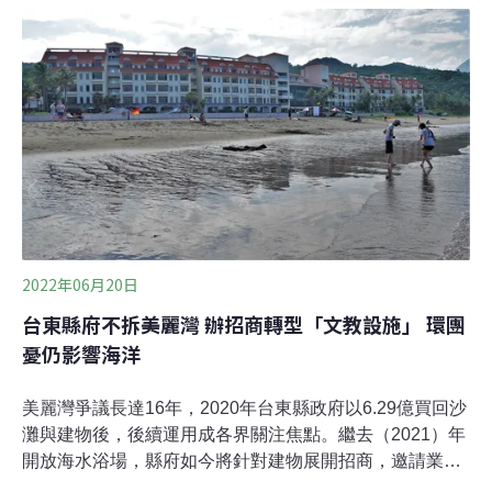
上時代，後續若要開發重啟環境調查，應納入綠建築、再
生水等項目，且應提前一年重啟調查。鬱金香大酒店20年
前執行水保工程 不用辦理環現差台東美麗灣渡假村在2016
年遭法院判定違法，縣府在2020年收回杉原海水浴場，並
花費6.29億元購入美麗灣既有建物。但鄰近仍有數宗涉及
海岸保護、原住民傳統領域的渡假村開發案蠢蠢欲動。
2022年06月20日
台東縣府不拆美麗灣 辦招商轉型「文教設施」 環團
憂仍影響海洋
美麗灣爭議長達16年，2020年台東縣政府以6.29億買回沙
灘與建物後，後續運用成各界關注焦點。繼去（2021）年
開放海水浴場，縣府如今將針對建物展開招商，邀請業者
提出營運方案，期待將建物轉型為文教設施。副縣長王志