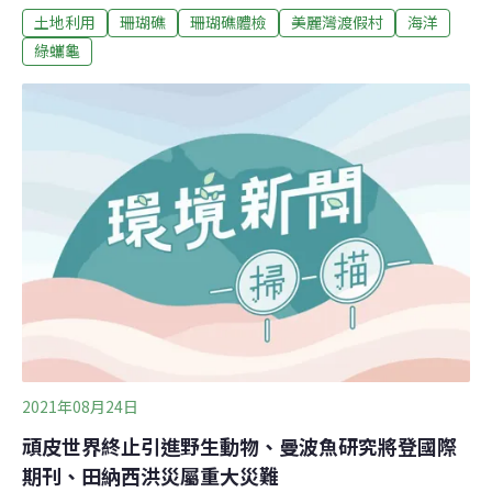
土地利用
珊瑚礁
珊瑚礁體檢
美麗灣渡假村
海洋
輝強調，建物不會做飯店使用，將在不影響環境為前提下
招商營運。然而，台灣環境資訊協會認為，美麗灣建築當
綠蠵龜
初選址不當，無論以何種方式營運都可能影響海洋環境，
應以不破壞環境的方式將建築物拆除。美麗灣爭議，恐怕
尚未落幕。台東縣府6.29億買回美麗灣 將招商邀財團入主
經營文教設施杉原灣位於台東縣卑南鄉，被當地阿美族人
稱為「Fudafudak」，意思是「閃閃發光」的海灣。2003
年德安開發看準當地開闊海景，依《促參法》第46條向台
東縣府提出以BOT的方式興建杉原海水浴場，並於2005年
簽約，租期長達50年；此後卻多次變更設計，規避環評擴
建美麗灣飯店，引起全國各地民間團體抗爭長達16年。直
到20
2021年08月24日
頑皮世界終止引進野生動物、曼波魚研究將登國際
期刊、田納西洪災屬重大災難