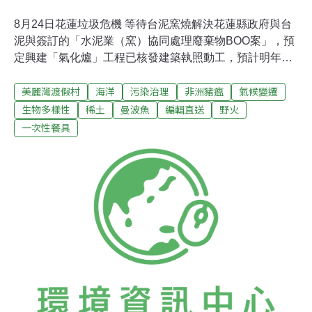
8月24日花蓮垃圾危機 等待台泥窯燒解決花蓮縣政府與台
泥與簽訂的「水泥業（窯）協同處理廢棄物BOO案」，預
定興建「氣化爐」工程已核發建築執照動工，預計明年6
月底前完工試車，希望早日解決花蓮縣垃圾危機。目前花
美麗灣渡假村
海洋
污染治理
非洲豬瘟
氣候變遷
蓮縣33萬多人口每天產生120至150噸垃圾，因COVID-19
疫情影響，外送量增加，資源回收量又比去年同期增加
生物多樣性
稀土
曼波魚
編輯直送
野火
1.67公噸。（中央社報導）走私非洲豬瘟肉品案 警政署查
一次性餐具
獲24件可疑物送驗國內首度查獲走私含非洲豬瘟病毒肉
品，警政署今天最新統計結果出爐，積極追查全國1301處
所，於13個縣市共查獲疑似越南走私肉製品24件，均已送
驗且將依法究辦。（中央社報導）