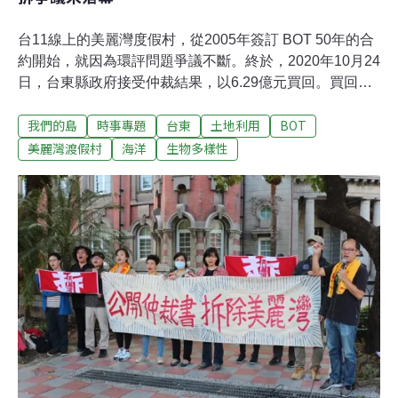
台11線上的美麗灣度假村，從2005年簽訂 BOT 50年的合
約開始，就因為環評問題爭議不斷。終於，2020年10月24
日，台東縣政府接受仲裁結果，以6.29億元買回。買回以
後呢？美麗灣這個占地0.9997公頃，從沙灘起算5層樓
我們的島
時事專題
台東
土地利用
BOT
高，有游泳池的建築，要怎麼辦呢？拆，還是不拆？不
拆，要怎麼用？美麗灣事件爭議15年，這15年，對台灣的
美麗灣渡假村
海洋
生物多樣性
環評機制有什麼改變？美麗灣後續使用問題 花錢拆除還是
不拆繼續投入更多錢？關於美麗灣度假村所在位置的杉原
灣，台東縣政府宣布，將朝公共海水浴場規劃，預計2021
年夏天啟用；其他的土地，則由部落討論怎麼使用。這是
個模糊的說法。海水浴場的管理中心，就直接使用美麗灣
建築嗎？這座量體巨大的建築，部落怎麼跟管理中心分開
使用？其實到最後，會不會又是以「經營管理不易」的說
法，變成住宿或其他商業使用？15年來堅持反對美麗灣的
環保團體認為，美麗灣應該拆除。建築師曹羅羿表示，拆
掉整棟建物大