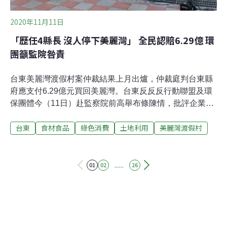
2020年11月11日
「歷任4縣長 沒人停下美麗灣」 全民認賠6.29億 環
團籲監院咎責
台東美麗灣渡假村案仲裁結果上月出爐，仲裁庭判台東縣
府應支付6.29億元買回美麗灣。台東反反反行動聯盟及環
保團體今（11日）赴監察院前高舉布條陳情，批評企業違
法罪證確鑿，卻要由納稅人負擔龐大的國賠支出。環團指
台東
食材食品
綠色消費
土地利用
美麗灣渡假村
出，美麗灣建築物法定價格僅有1億多元，卻判賠逾6億，
要求台東縣政府公開鑑價報告。環團也要求監察院調查曾
經手開發案的縣長，徐慶元、鄺麗貞、黃健庭等人，以釐
清美麗灣BOT開發案的錯誤政策，應由誰負政治責任。美
......
01
02
26
麗灣建照註明造價1億元 環團質疑「何來6.29億」地球公
民基金會副執行長蔡中岳指出，美麗灣的建築使用執照，
清楚註明美麗灣建築物工程造價為「1億零71萬2924
元」，儘管法定造價一般低於實際造價，但也不至於是1
億與6億之差。蔡中岳並提到，有建築師向他表示，曾在