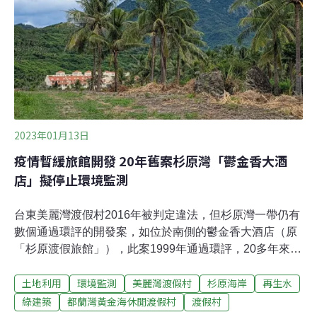
過去十幾年以來，林家一直是反對美麗灣運動的重要基
地。此處是莿桐部落，是阿美族人長期的生活空間、聚
落。莿桐部落族人進入杉原莿桐區域內生活、種植也數十
載，無論是縣府早期經營的海水浴場，抑或引發衝突的美
麗灣渡假村，都是比部落、林家晚來的建設。林淑玲表
示，林家早在2009年就申請原住民保留地增劃編，卑南鄉
公所認定初審通過，中間歷經多個程序，
2023年01月13日
疫情暫緩旅館開發 20年舊案杉原灣「鬱金香大酒
店」擬停止環境監測
台東美麗灣渡假村2016年被判定違法，但杉原灣一帶仍有
數個通過環評的開發案，如位於南側的鬱金香大酒店（原
「杉原渡假旅館」），此案1999年通過環評，20多年來只
有進行水土保持工程，以及環評要求的環境監測。近期因
土地利用
環境監測
美麗灣渡假村
杉原海岸
再生水
疫情使旅館開發暫緩，開發單位提出暫停環境監測，昨
（12）日由環保署環評初審通過。對於暫停環境監測，環
綠建築
都蘭灣黃金海休閒渡假村
渡假村
委多未表達異議，但強調本案通過20餘年，許多規劃應跟