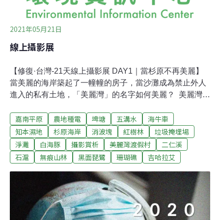
2021年05月21日
線上攝影展
【修復·台灣-21天線上攝影展 DAY1｜當杉原不再美麗】
當美麗的海岸築起了一幢幢的房子，當沙灘成為禁止外人
進入的私有土地，「美麗灣」的名字如何美麗？ 美麗灣渡
假村開發案爭議，起因於開發公司透過縣府的BOT案在杉
嘉南平原
農地種電
埤塘
五溝水
海牛車
原海岸興建飯店，但開發之初就刻意規避環評並先動工，
引起民間持續的抗爭並發起環境訴訟。雖然法院多次判決
知本濕地
杉原海岸
消波塊
紅樹林
垃圾掩埋場
環評程序及建照違法，但建築物還是持續不斷長大，最
淨灘
白海豚
攝影賞析
美麗灣渡假村
二仁溪
終，在2016年最高法院判決中撤銷復工的行政處分，結束
石滬
無痕山林
黑面琵鷺
珊瑚礁
吉哈拉艾
了多年的纏訟過程。而業者和縣府之間的仲裁結果也在
2020年出爐，台東縣府需賠償業者6.29億元買回建築物。
後續利用上，縣府認為因為建築物已經幾乎蓋好，希望永
續利用該建築物；而民間團體則站在環境正義、污染防治
的立場上主張拆除。【延伸閱讀】美麗灣仲裁結果縣府