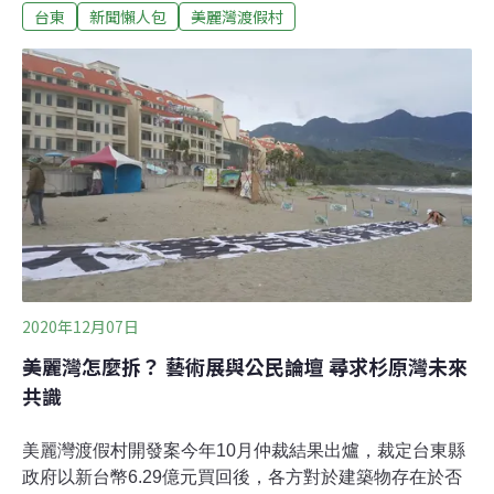
台東
新聞懶人包
美麗灣渡假村
聯盟」日前回到海岸上舉辦音樂會與論壇，並以藝術創作
表達「拆了比較省」的主張，他們發佈白皮書，也啟動
「全民藝起拆」策展計畫，盼以集智創造、全民參與的藝
術行動，拆除美麗灣違法建築物，返還環境正義。事件起
因：不顧環境 規避環評美麗灣渡假村為台東縣政府與美麗
灣公司的BOT開發案，在杉原海岸上約6公頃土地興建飯
店。但由於開發之初即刻意迴避環境影響評估程序，且在
環評通過前就已經開始興建工程，遭到民間持續抗爭並發
起環境訴訟。雖然法院多次判決環境影響評估程序與建照
發放皆屬違法，然台東縣政府堅持繼續施工開發，因此一
再引發各界爭議，全案在2016年最高行政法院判決撤銷台
東縣政府准許業者復工的行政處分，
2020年12月07日
美麗灣怎麼拆？ 藝術展與公民論壇 尋求杉原灣未來
共識
美麗灣渡假村開發案今年10月仲裁結果出爐，裁定台東縣
政府以新台幣6.29億元買回後，各方對於建築物存在於否