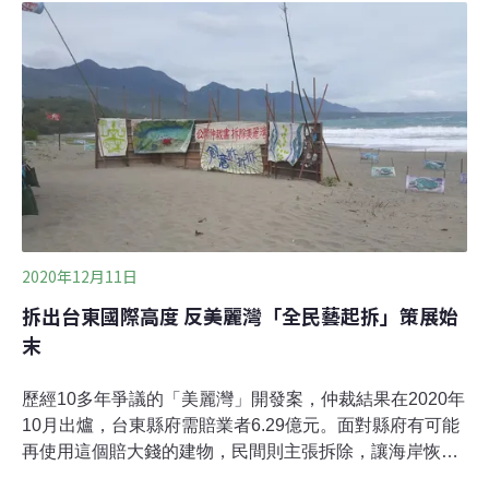
下，《環境資訊中心》以台灣和全球為尺度，篩選出2020
年十則重大環境事件，並首度將新聞回顧製成影片，提供
讀者新的訊息接收媒介。武漢肺炎，逃離瘟疫世代武漢肺
炎（2019新型冠狀病毒、COVID-19）疫情席捲全球，人
類度過了劇變的一年。在慶幸台灣防疫有成之餘，無法忽
視的是來自科學家的提醒——若大規模人為開發持續，還
會有更多像武漢肺炎一樣、能造成大流行的新興傳染病出
現。
2020年12月11日
拆出台東國際高度 反美麗灣「全民藝起拆」策展始
末
歷經10多年爭議的「美麗灣」開發案，仲裁結果在2020年
10月出爐，台東縣府需賠業者6.29億元。面對縣府有可能
再使用這個賠大錢的建物，民間則主張拆除，讓海岸恢復
自然。當地居民、藝術家與環團共組的台東「反反反行動