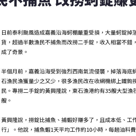
日前泰利颱風造成嘉義沿海蚵棚嚴重受損，大量蚵錠掉
貨，超過半數漁民不捕魚而改撈二手錠，收入相當不錯
成了奇景。
半個月前，嘉義沿海受到強烈西南氣流侵襲，掉落海底
石漁民漁獲量少之又少，很多漁民改在收網機綁上鐵鉤
民。專撈二手錠的黃興隆說，東石漁港約有35艘大型漁
艘。
黃興隆說，撈錠比捕魚、捕蝦好賺多了，且成本低、工
行」。他說，捕魚蝦1天平均工作約10小時，每趟油料費至