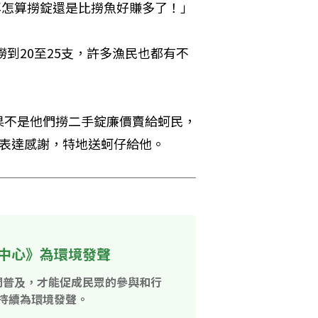
再怎算撈錠還是比撈魚好賺多了！」
撈到20至25支，許多漁民也都有不
果不是他們撈二手錠廉價賣給蚵民，
為表達感謝，特地送蚵仔給他。
中心》為環境發聲
開普及，才能促成民眾的參與和行
持續為環境發聲。