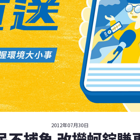
2012年07月30日
民不捕魚 改撈蚵錠賺