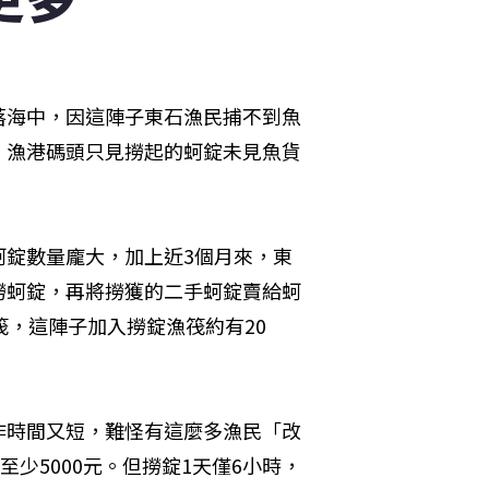
落海中，因這陣子東石漁民捕不到魚
，漁港碼頭只見撈起的蚵錠未見魚貨
蚵錠數量龐大，加上近3個月來，東
撈蚵錠，再將撈獲的二手蚵錠賣給蚵
筏，這陣子加入撈錠漁筏約有20
作時間又短，難怪有這麼多漁民「改
少5000元。但撈錠1天僅6小時，