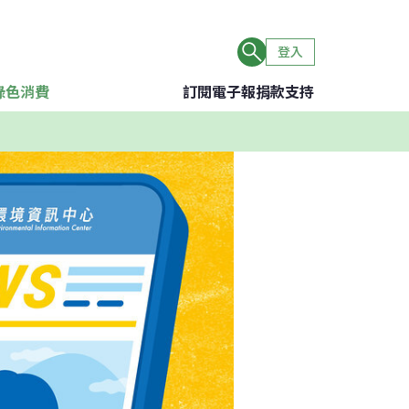
登入
綠色消費
訂閱電子報
捐款支持