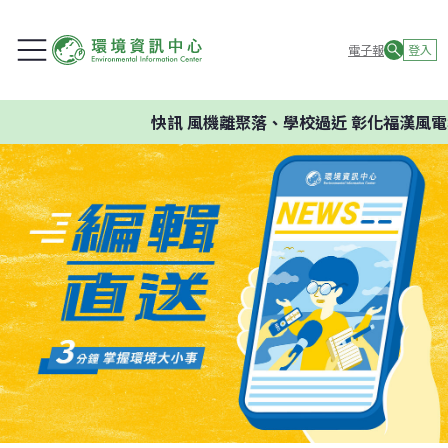
電子報
登入
快訊
風機離聚落、學校過近 彰化福漢風電