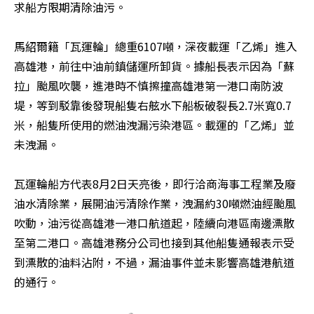
求船方限期清除油污。

馬紹爾籍「瓦運輪」總重6107噸，深夜載運「乙烯」進入
高雄港，前往中油前鎮儲運所卸貨。據船長表示因為「蘇
拉」颱風吹襲，進港時不慎擦撞高雄港第一港口南防波
堤，等到駁靠後發現船隻右舷水下船板破裂長2.7米寬0.7
米，船隻所使用的燃油洩漏污染港區。載運的「乙烯」並
未洩漏。

瓦運輪船方代表8月2日天亮後，即行洽商海事工程業及廢
油水清除業，展開油污清除作業，洩漏約30噸燃油經颱風
吹動，油污從高雄港一港口航道起，陸續向港區南邊漂散
至第二港口。高雄港務分公司也接到其他船隻通報表示受
到漂散的油料沾附，不過，漏油事件並未影響高雄港航道
的通行。