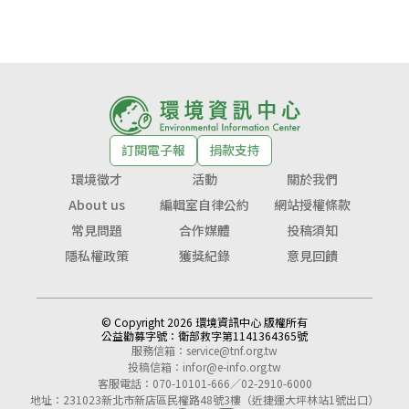
訂閱電子報
捐款支持
環境徵才
活動
關於我們
About us
編輯室自律公約
網站授權條款
常見問題
合作媒體
投稿須知
隱私權政策
獲獎紀錄
意見回饋
© Copyright 2026 環境資訊中心 版權所有
公益勸募字號：
衛部救字第1141364365號
服務信箱：
service@tnf.org.tw
投稿信箱：
infor@e-info.org.tw
客服電話：070-10101-666／02-2910-6000
地址：231023新北市新店區民權路48號3樓（近捷運大坪林站1號出口）