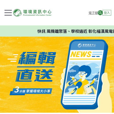
電子報
登入
快訊
風機離聚落、學校過近 彰化福漢風電案