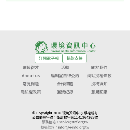
訂閱電子報
捐款支持
環境徵才
活動
關於我們
About us
編輯室自律公約
網站授權條款
常見問題
合作媒體
投稿須知
隱私權政策
獲獎紀錄
意見回饋
© Copyright 2026 環境資訊中心 版權所有
公益勸募字號：
衛部救字第1141364365號
服務信箱：
service@tnf.org.tw
投稿信箱：
infor@e-info.org.tw