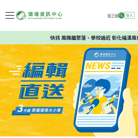
電子報
登入
快訊
風機離聚落、學校過近 彰化福漢風