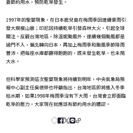
要節約用水，預防乾旱發生。
1997年的聖嬰現象，在日本鹿兒島在梅雨季因連續豪雨引
發大規模山崩；印尼因持續乾旱引發森林大火，引起全球
關注。反觀台灣地區，除溫妮颱風外，連續幾個颱風都是
過門不入，偏北轉向日本，再加上梅雨季和颱風季節降雨
豐沛，把每座水庫都餵得飽飽的，既未發生乾旱，也未鬧
大水。
但科學家預測這次聖嬰現象將持續到明年，中央氣象局預
報中心副主任吳德榮也呼籲指出，台灣地區即將進入冬季
枯水期，如果1998年梅雨季沒有下大雨，台灣會立即面臨
乾旱的壓力，大家現在就應該有節約用水的體認。