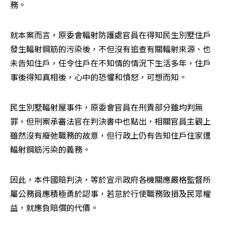
務。
就本案而言，原委會輻射防護處官員在得知民生別墅住戶
發生輻射鋼筋的污染後，不但沒有追查有關輻射來源、也
未告知住戶，任令住戶在不知情的情況下生活多年，住戶
事後得知真相後，心中的恐懼和憤怒，可想而知。
民生別墅輻射屋事件，原委會官員在刑責部分雖均判無
罪，但刑案承審法官在判決書中也點出，相關官員主觀上
雖然沒有廢弛職務的故意，但行政上仍有告知住戶住家遭
輻射鋼筋污染的義務。
因此，本件國賠判決，等於宣示政府各機關應嚴格監督所
屬公務員應積極勇於認事，若怠於行使職務致損及民眾權
益，就應負賠償的代價。