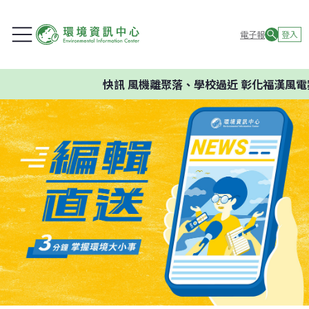
電子報
登入
快訊
風機離聚落、學校過近 彰化福漢風電