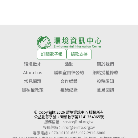
訂閱電子報
捐款支持
環境徵才
活動
關於我們
About us
編輯室自律公約
網站授權條款
常見問題
合作媒體
投稿須知
隱私權政策
獲獎紀錄
意見回饋
© Copyright 2026 環境資訊中心 版權所有
公益勸募字號：
衛部救字第1141364365號
服務信箱：
service@tnf.org.tw
投稿信箱：
infor@e-info.org.tw
客服電話：070-10101-666／02-2910-6000