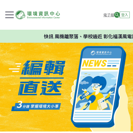
電子報
登入
快訊
風機離聚落、學校過近 彰化福漢風電