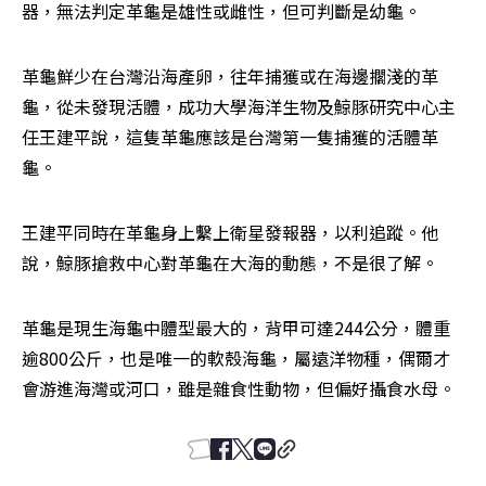
器，無法判定革龜是雄性或雌性，但可判斷是幼龜。
革龜鮮少在台灣沿海產卵，往年捕獲或在海邊擱淺的革
龜，從未發現活體，成功大學海洋生物及鯨豚研究中心主
任王建平說，這隻革龜應該是台灣第一隻捕獲的活體革
龜。
王建平同時在革龜身上繫上衛星發報器，以利追蹤。他
說，鯨豚搶救中心對革龜在大海的動態，不是很了解。
革龜是現生海龜中體型最大的，背甲可達244公分，體重
逾800公斤，也是唯一的軟殼海龜，屬遠洋物種，偶爾才
會游進海灣或河口，雖是雜食性動物，但偏好攝食水母。