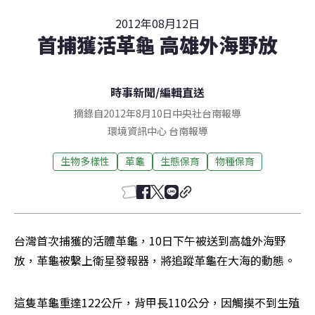
2012年08月12日
首捕獲活革龜 高雄外海野放
時事新聞
/
編輯直送
摘錄自2012年8月10日中央社台南報導
環境資訊中心
台南
報導
生物多樣性
革龜
生態保育
物種保育
台灣首次捕獲的活體革龜，10日下午被送到高雄外海野
放，革龜被繫上衛星發報器，將追蹤革龜在大海的動態。
這隻革龜重達122公斤，背甲長110公分，因觸摸不到生殖