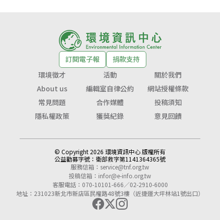
訂閱電子報
捐款支持
環境徵才
活動
關於我們
About us
編輯室自律公約
網站授權條款
常見問題
合作媒體
投稿須知
隱私權政策
獲獎紀錄
意見回饋
© Copyright 2026 環境資訊中心 版權所有
公益勸募字號：
衛部救字第1141364365號
服務信箱：
service@tnf.org.tw
投稿信箱：
infor@e-info.org.tw
客服電話：070-10101-666／02-2910-6000
地址：231023新北市新店區民權路48號3樓（近捷運大坪林站1號出口）