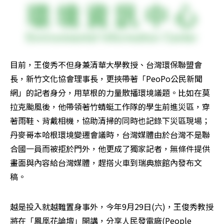
目前，王俊秀不但身兼清華大學教授、台灣環保聯盟會
長，新竹文化協會理事長，更挾帶著「PeoPo公民新聞
網」的記者身分，用草根的力量散播環境議題。比如在莫
拉克颱風後，他帶領著竹蜻蜓工作隊的學生前進災區，穿
著雨鞋、背戴相機，協助清掃的同時也記錄下災區現場；
丹麥哥本哈根環境變遷會議時，台灣媒體由於台灣不是聯
合國一員而被拒於門外，他更成了獨家記者，無條件提供
畫面與內容給台灣媒體，趕搭火車到瑞典旅館內發布文
稿。
越是投入就越難置身事外，今年9月29日(六)，王俊秀教授
將在「鳳凰花論壇」開講，分享人民發電廠(People 