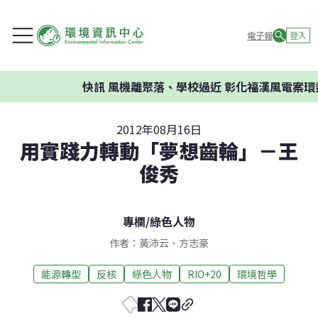
電子報
登入
快訊
風機離聚落、學校過近 彰化福漢風電案環委建議
2012年08月16日
用實踐力轉動「夢想齒輪」－王
俊秀
專欄
/
綠色人物
作者：黃沛云、方志豪
能源轉型
反核
綠色人物
RIO+20
環境哲學