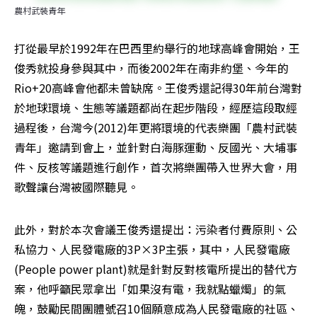
農村武裝青年
打從最早於1992年在巴西里約舉行的地球高峰會開始，王
俊秀就投身參與其中，而後2002年在南非約堡、今年的
Rio+20高峰會他都未曾缺席。王俊秀還記得30年前台灣對
於地球環境、生態等議題都尚在起步階段，經歷這段取經
過程後，台灣今(2012)年更將環境的代表樂團「農村武裝
青年」邀請到會上，並針對白海豚運動、反國光、大埔事
件、反核等議題進行創作，首次將樂團帶入世界大會，用
歌聲讓台灣被國際聽見。
此外，對於本次會議王俊秀還提出：污染者付費原則、公
私協力、人民發電廠的3P×3P主張，其中，人民發電廠
(People power plant)就是針對反對核電所提出的替代方
案，他呼籲民眾拿出「如果沒有電，我就點蠟燭」的氣
魄，鼓勵民間團體號召10個願意成為人民發電廠的社區、